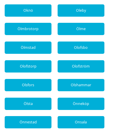
Oknö
Oleby
Ölmbrotorp
Ölme
Ölmstad
Olofsbo
Olofstorp
Olofström
Olsfors
Olshammar
Ölsta
Önneköp
Önnestad
Onsala