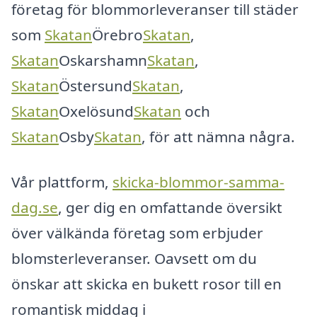
företag för blommorleveranser till städer
som
Skatan
Örebro
Skatan
,
Skatan
Oskarshamn
Skatan
,
Skatan
Östersund
Skatan
,
Skatan
Oxelösund
Skatan
och
Skatan
Osby
Skatan
, för att nämna några.
Vår plattform,
skicka-blommor-samma-
dag.se
, ger dig en omfattande översikt
över välkända företag som erbjuder
blomsterleveranser. Oavsett om du
önskar att skicka en bukett rosor till en
romantisk middag i