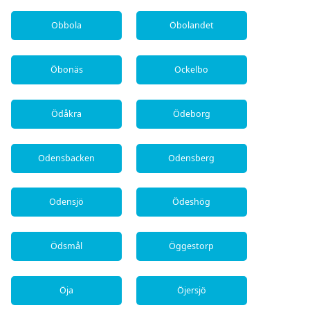
Obbola
Öbolandet
Öbonäs
Ockelbo
Ödåkra
Ödeborg
Odensbacken
Odensberg
Odensjö
Ödeshög
Ödsmål
Öggestorp
Öja
Öjersjö