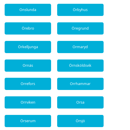
Onslunda
Örbyhus
Örebro
Öregrund
Örkelljunga
Ormaryd
Ornäs
Örnsköldsvik
Orrefors
Orrhammar
Orrviken
Orsa
Örserum
Örsjö