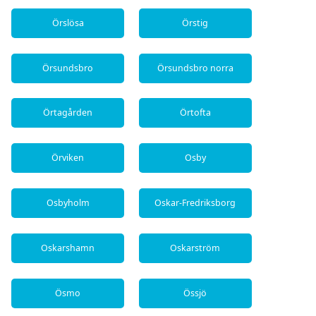
Örslösa
Örstig
Örsundsbro
Örsundsbro norra
Örtagården
Örtofta
Örviken
Osby
Osbyholm
Oskar-Fredriksborg
Oskarshamn
Oskarström
Ösmo
Össjö