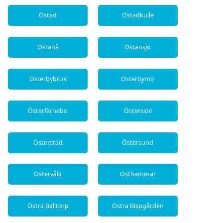
Östad
Östadkulle
Östanå
Östansjö
Österbybruk
Österbymo
Österfärnebo
Österslöv
Österstad
Östersund
Östervåla
Östhammar
Östra Balltorp
Östra Bispgården