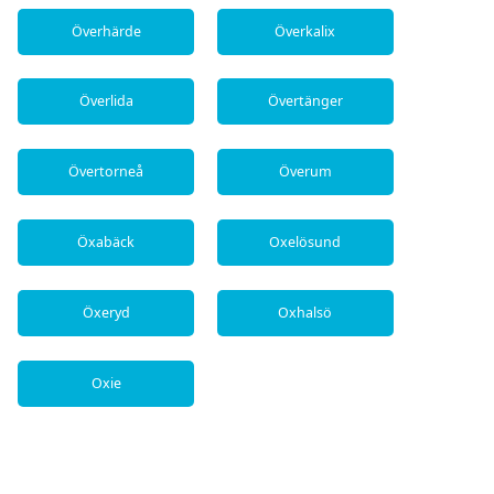
Överhärde
Överkalix
Överlida
Övertänger
Övertorneå
Överum
Öxabäck
Oxelösund
Öxeryd
Oxhalsö
Oxie