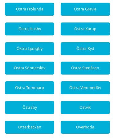
Östra Frölunda
Östra Grevie
Östra Husby
Östra Karup
Östra Ljungby
Östra Ryd
Östra Sönnarslöv
Östra Stenåsen
Östra Tommarp
Östra Vemmerlöv
Östraby
Ostvik
Otterbäcken
Överboda