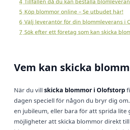
4
Tillfällen då du kan beställa blomleveran
5
Köp blommor online – Se utbudet här!
6
Välj leverantör för din blommleverans i 
7
Sök efter ett företag som kan skicka blo
Vem kan skicka blommo
När du vill
skicka blommor i Olofstorp
f
dagen speciell för någon du bryr dig om.
en jubileum, eller bara för att sprida lit
möjligheter att skicka blommor direkt til