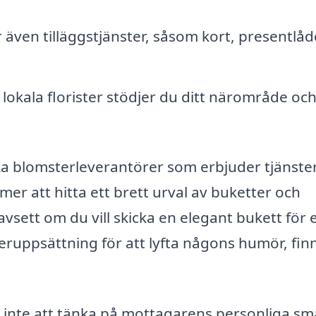
även tilläggstjänster, såsom kort, presentlåd
kala florister stödjer du ditt närområde och
a blomsterleverantörer som erbjuder tjänster
er att hitta ett brett urval av buketter och
avsett om du vill skicka en elegant bukett för 
teruppsättning för att lyfta någons humör, fin
 inte att tänka på mottagarens personliga sm