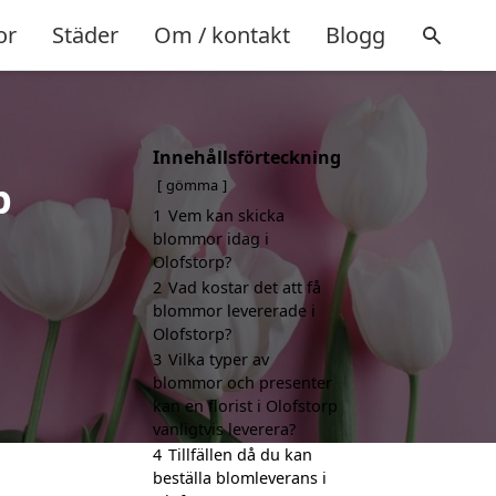
or
Städer
Om / kontakt
Blogg
Innehållsförteckning
p
gömma
1
Vem kan skicka
blommor idag i
Olofstorp?
2
Vad kostar det att få
blommor levererade i
Olofstorp?
3
Vilka typer av
blommor och presenter
kan en florist i Olofstorp
vanligtvis leverera?
4
Tillfällen då du kan
beställa blomleverans i