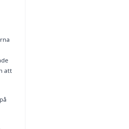
erna
ade
n att
 på
n