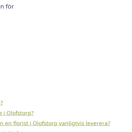
n för
p?
 i Olofstorp?
en florist i Olofstorp vanligtvis leverera?