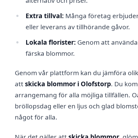
alternativ och priser.
Extra tillval:
Många företag erbjuder 
eller leverans av tillhörande gåvor.
Lokala florister:
Genom att använda lo
färska blommor.
Genom vår plattform kan du jämföra olik
att
skicka blommor i Olofstorp
. Du komm
arrangemang för alla möjliga tillfällen. O
bröllopsdag eller en ljus och glad bloms
något för alla.
När det gäller att
skicka blommor
, glöm