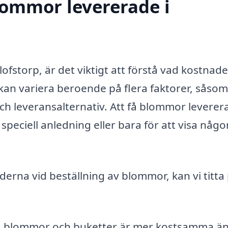
blommor levererade i
ofstorp, är det viktigt att förstå vad kostnad
kan variera beroende på flera faktorer, såsom
h leveransalternativ. Att få blommor leverer
speciell anledning eller bara för att visa någo
derna vid beställning av blommor, kan vi titta
sa blommor och buketter är mer kostsamma ä