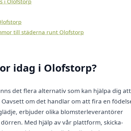
s i Olofstorp
Olofstorp
mmor till städerna runt Olofstorp
r idag i Olofstorp?
inns det flera alternativ som kan hjälpa dig at
 Oavsett om det handlar om att fira en födel
e glädje, erbjuder olika blomsterleverantörer
l dörren. Med hjälp av vår plattform, skicka-