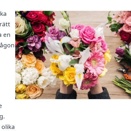
cka
rätt
a en
 någon
e
g.
 olika