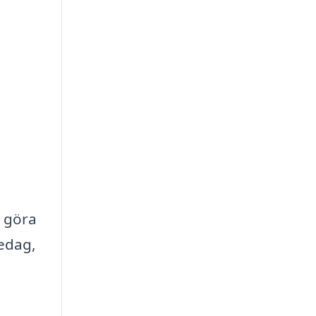
t göra
sedag,