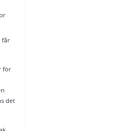
or
 får
 för
en
ns det
ak.