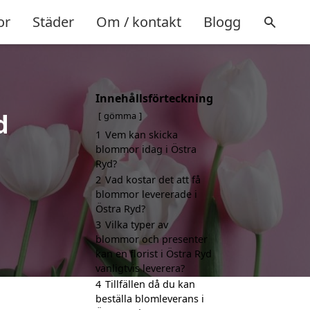
or
Städer
Om / kontakt
Blogg
Innehållsförteckning
d
gömma
1
Vem kan skicka
blommor idag i Östra
Ryd?
2
Vad kostar det att få
blommor levererade i
Östra Ryd?
3
Vilka typer av
blommor och presenter
kan en florist i Östra Ryd
vanligtvis leverera?
4
Tillfällen då du kan
beställa blomleverans i