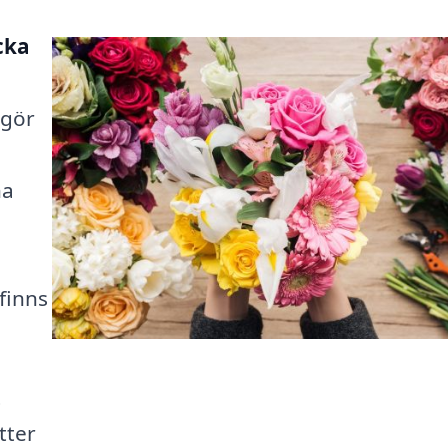
cka
 gör
na
 finns
t
tter