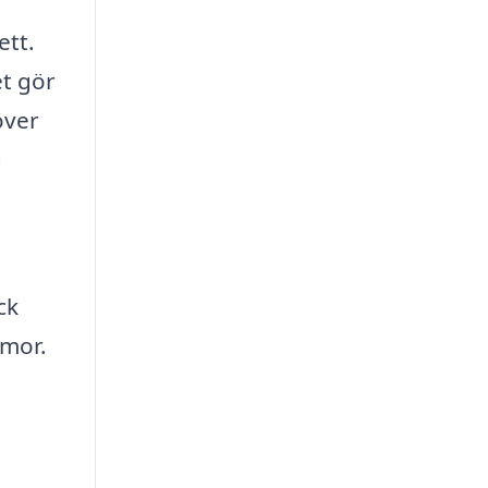
ett.
et gör
över
g
ck
mmor.