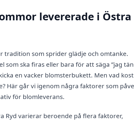
blommor levererade i Östra
r tradition som sprider glädje och omtanke.
l som ska firas eller bara för att säga ”jag tä
att skicka en vacker blomsterbukett. Men vad kos
e? Här går vi igenom några faktorer som påv
nativ för blomleverans.
ra Ryd varierar beroende på flera faktorer,