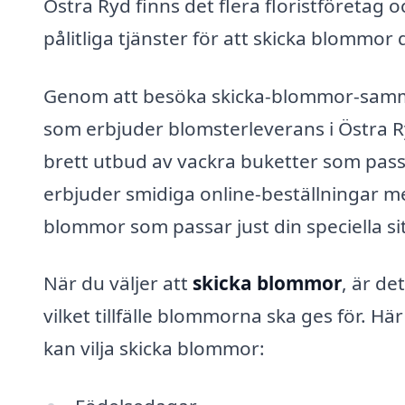
Östra Ryd finns det flera floristföretag
pålitliga tjänster för att skicka blommor
Genom att besöka skicka-blommor-samma-
som erbjuder blomsterleverans i Östra Ry
brett utbud av vackra buketter som passar
erbjuder smidiga online-beställningar med
blommor som passar just din speciella si
När du väljer att
skicka blommor
, är de
vilket tillfälle blommorna ska ges för. H
kan vilja skicka blommor: