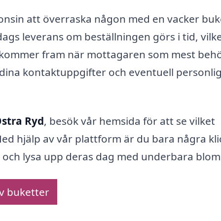
onsin att överraska någon med en vacker buk
s leverans om beställningen görs i tid, vilk
a kommer fram när mottagaren som mest beh
ina kontaktuppgifter och eventuell personli
Östra Ryd
, besök vår hemsida för att se vilket
d hjälp av vår plattform är du bara några kli
ad och lysa upp deras dag med underbara blo
av buketter