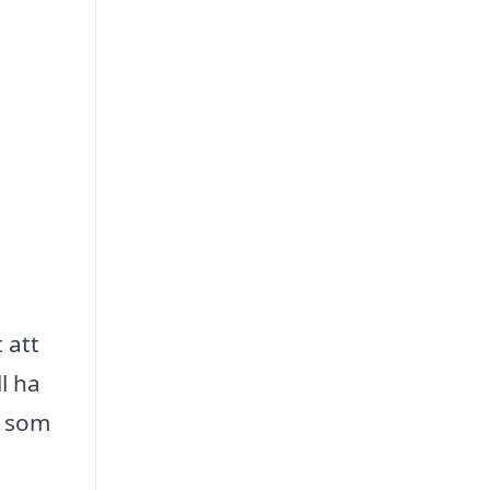
 att
l ha
v som