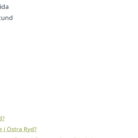
rida
stund
d?
e i Östra Ryd?