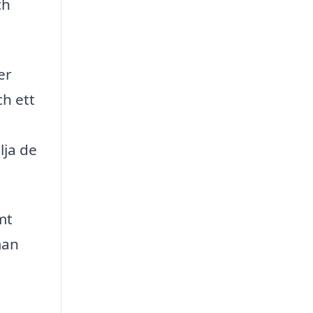
ch
er
ch ett
lja de
mt
man