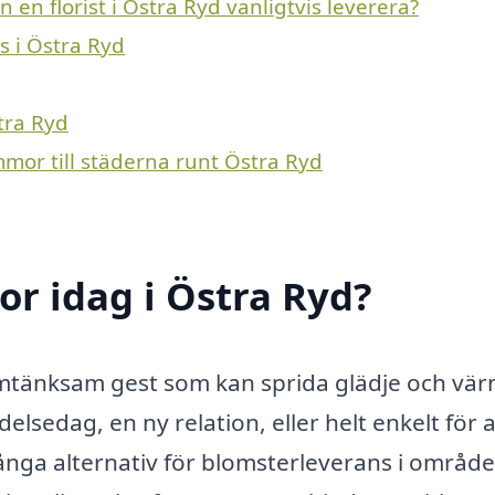
en florist i Östra Ryd vanligtvis leverera?
s i Östra Ryd
tra Ryd
mmor till städerna runt Östra Ryd
r idag i Östra Ryd?
mtänksam gest som kan sprida glädje och vär
lsedag, en ny relation, eller helt enkelt för a
ånga alternativ för blomsterleverans i området