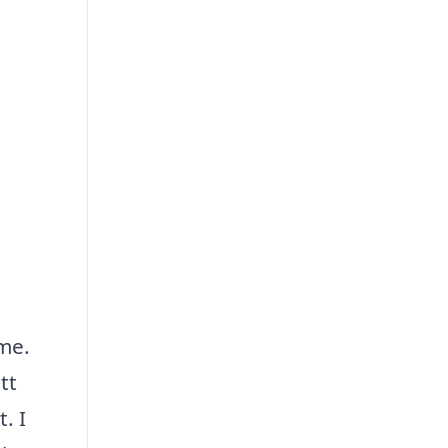
me.
tt
. I