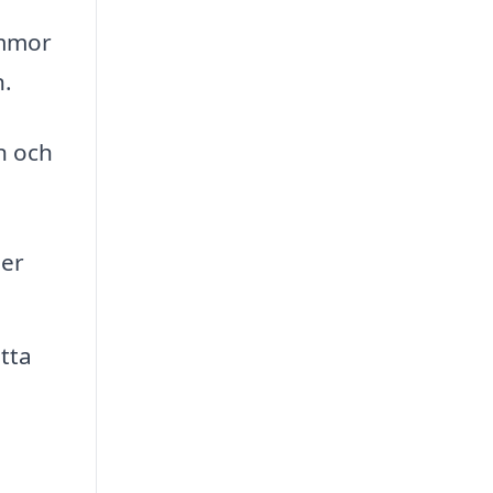
ommor
n.
n och
éer
tta