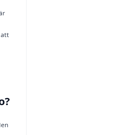
är
 att
o?
Men