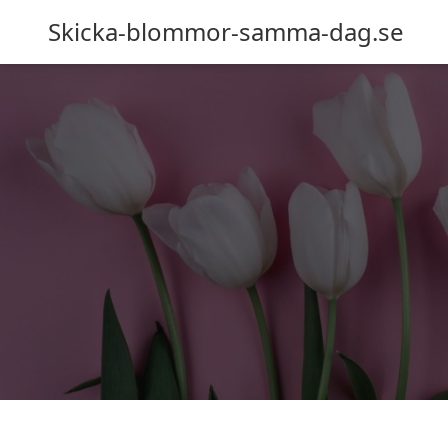
Skicka-blommor-samma-dag.se