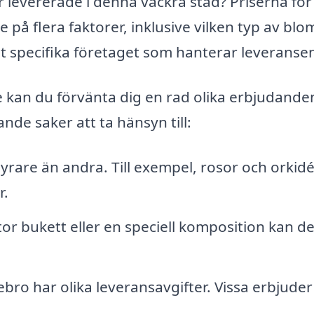
 levererade i denna vackra stad? Priserna för
på flera faktorer, inklusive vilken typ av bl
et specifika företaget som hanterar leveranse
e kan du förvänta dig en rad olika erbjudande
nde saker att ta hänsyn till:
rare än andra. Till exempel, rosor och orkid
r.
or bukett eller en speciell komposition kan de
rebro har olika leveransavgifter. Vissa erbjuder