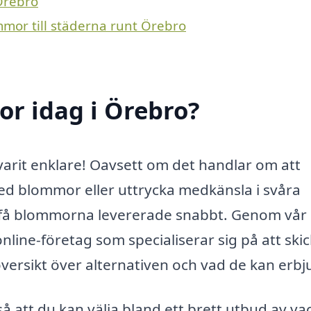
 Örebro
mmor till städerna runt Örebro
r idag i Örebro?
varit enklare! Oavsett om det handlar om att
ed blommor eller uttrycka medkänsla i svåra
att få blommorna levererade snabbt. Genom vår
 online-företag som specialiserar sig på att ski
ersikt över alternativen och vad de kan erbj
å att du kan välja bland ett brett utbud av va