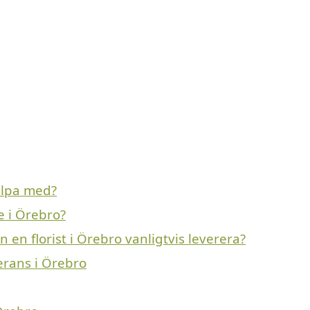
älpa med?
e i Örebro?
en florist i Örebro vanligtvis leverera?
erans i Örebro