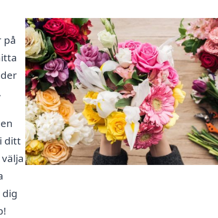
r på
itta
uder
.
 en
 ditt
 välja
a
 dig
b!