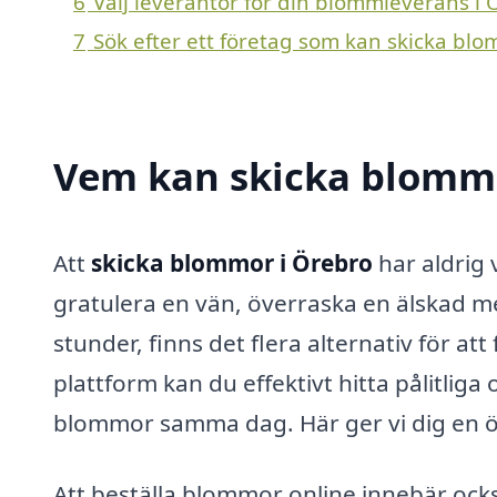
6
Välj leverantör för din blommleverans i
7
Sök efter ett företag som kan skicka blo
Vem kan skicka blommo
Att
skicka blommor i Örebro
har aldrig 
gratulera en vän, överraska en älskad m
stunder, finns det flera alternativ för 
plattform kan du effektivt hitta pålitliga
blommor samma dag. Här ger vi dig en öv
Att beställa blommor online innebär ocks