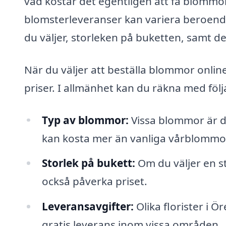
vad kostar det egentligen att få blommor
blomsterleveranser kan variera beroende 
du väljer, storleken på buketten, samt d
När du väljer att beställa blommor onlin
priser. I allmänhet kan du räkna med följa
Typ av blommor:
Vissa blommor är dy
kan kosta mer än vanliga vårblommo
Storlek på bukett:
Om du väljer en st
också påverka priset.
Leveransavgifter:
Olika florister i Ö
gratis leverans inom vissa områden.