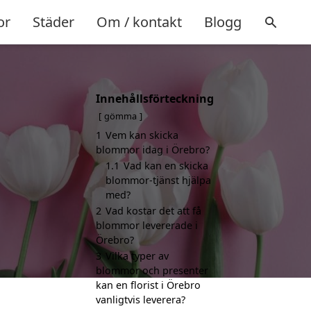
or
Städer
Om / kontakt
Blogg
Innehållsförteckning
gömma
1
Vem kan skicka
blommor idag i Örebro?
1.1
Vad kan en skicka
blommor-tjänst hjälpa
med?
2
Vad kostar det att få
blommor levererade i
Örebro?
3
Vilka typer av
blommor och presenter
kan en florist i Örebro
vanligtvis leverera?