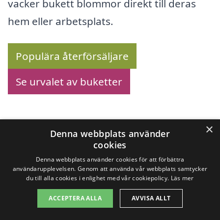
vacker bukett blommor direkt till deras
hem eller arbetsplats.
Populära återförsäljare
Se urvalet av buketter
×
Köp blommor online –
Denna webbplats använder
cookies
Se utbudet här!
Denna webbplats använder cookies för att förbättra
användarupplevelsen. Genom att använda vår webbplats samtycker
du till alla cookies i enlighet med vår cookiepolicy.
Läs mer
Letar du efter att
skicka blommor i Östra
ACCEPTERA ALLA
AVVISA ALLT
Husby
? Vi hjälper dig att hitta de bästa