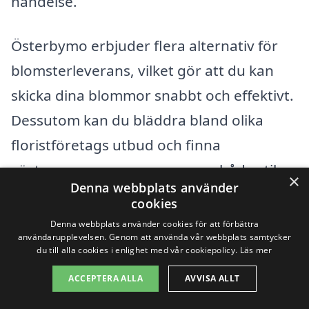
händelse.
Österbymo erbjuder flera alternativ för
blomsterleverans, vilket gör att du kan
skicka dina blommor snabbt och effektivt.
Dessutom kan du bläddra bland olika
floristföretags utbud och finna
växtarrangemang som passar både stil
×
Denna webbplats använder
och plånbok.
cookies
Denna webbplats använder cookies för att förbättra
Oavsett om du planerar att överraska
användarupplevelsen. Genom att använda vår webbplats samtycker
du till alla cookies i enlighet med vår cookiepolicy.
Läs mer
någon eller om det finns en särskild
ACCEPTERA ALLA
AVVISA ALLT
anledning att fira, kan du lita på att