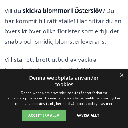
Vill du
skicka blommor i Österslöv
? Du
har kommit till rätt ställe! Här hittar du en
översikt över olika florister som erbjuder
snabb och smidig blomsterleverans.
Vi listar ett brett utbud av vackra
blomsterbuketter för alla tillfällen –
×
Denna webbplats använder
födelsedagar, bröllop eller bara för att
cookies
sprida glädje. Beställ enkelt online och få
Denna webbplats använder cookies för att förbättra
användarupplevelsen. Genom att använda vår webbplats samtycker
blommorna levererade direkt till
du till alla cookies i enlighet med vår cookiepolicy.
Läs mer
mottagaren.
ACCEPTERA ALLA
AVVISA ALLT