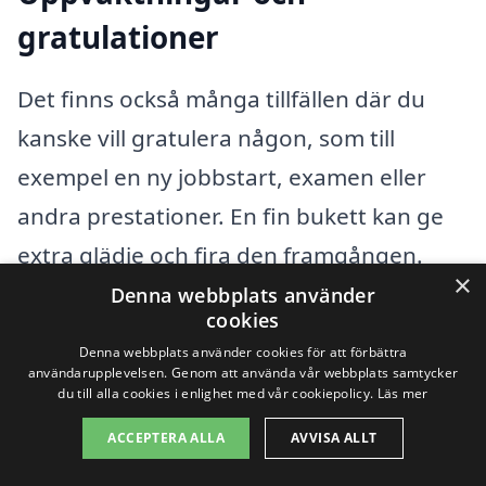
gratulationer
Det finns också många tillfällen där du
kanske vill gratulera någon, som till
exempel en ny jobbstart, examen eller
andra prestationer. En fin bukett kan ge
extra glädje och fira den framgången.
×
Denna webbplats använder
cookies
Vänskapskapsband
Denna webbplats använder cookies för att förbättra
användarupplevelsen. Genom att använda vår webbplats samtycker
du till alla cookies i enlighet med vår cookiepolicy.
Läs mer
Har du en vän som du inte har träffat på
ACCEPTERA ALLA
AVVISA ALLT
länge? Att skicka blommor kan vara ett