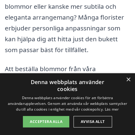
blommor eller kanske mer subtila och
eleganta arrangemang? Många florister
erbjuder personliga anpassningar som
kan hjälpa dig att hitta just den bukett
som passar bäst för tillfället.
Att beställa blommor från våra
×
rekommenderade företag är enkelt och
Denna webbplats använder
cookies
bekvämt. Med ett par klick kan du välja
Denna webbplats använder cookies för att förbättra
blommor, ange leveransadress och betala
användarupplevelsen. Genom att använda vår webbplats samtycker
du till alla cookies i enlighet med vår cookiepolicy.
Läs mer
online. Dessutom har många florister
möjlighet att skicka blommorna samma
ACCEPTERA ALLA
AVVISA ALLT
dag, vilket är perfekt för sista minuten-