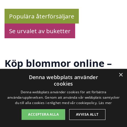
Populära återförsäljare
Se urvalet av buketter
Köp blommor online –
Se utbudet här!
×
Denna webbplats använder
cookies
Denna webbplats använder cookies för att förbättra
Letar du efter att
skicka blommor i
användarupplevelsen. Genom att använda vår webbplats samtycker
du till alla cookies i enlighet med vår cookiepolicy.
Läs mer
Järvsö
? Vi erbjuder en översikt över
ACCEPTERA ALLA
AVVISA ALLT
pålitliga blomsterhandlare som gör