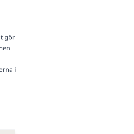
et gör
 men
erna i