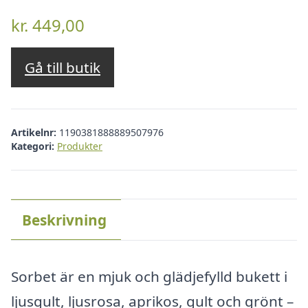
kr.
449,00
Gå till butik
Artikelnr:
1190381888889507976
Kategori:
Produkter
Beskrivning
Sorbet är en mjuk och glädjefylld bukett i
ljusgult, ljusrosa, aprikos, gult och grönt –