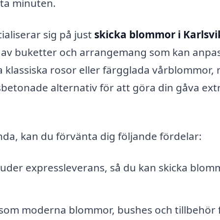
sta minuten.
cialiserar sig på just
skicka blommor i Karlsvi
bud av buketter och arrangemang som kan anpa
itta klassiska rosor eller färgglada vårblommor,
betonade alternativ för att göra din gåva ext
nda, kan du förvänta dig följande fördelar:
juder expressleverans, så du kan skicka blom
a som moderna blommor, bushes och tillbehör 