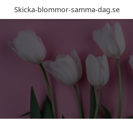
Skicka-blommor-samma-dag.se