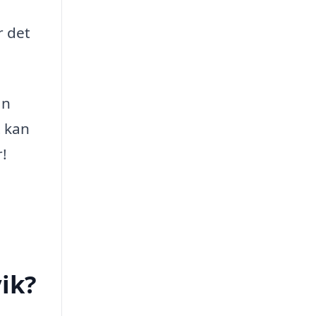
r det
an
t kan
!
vik?