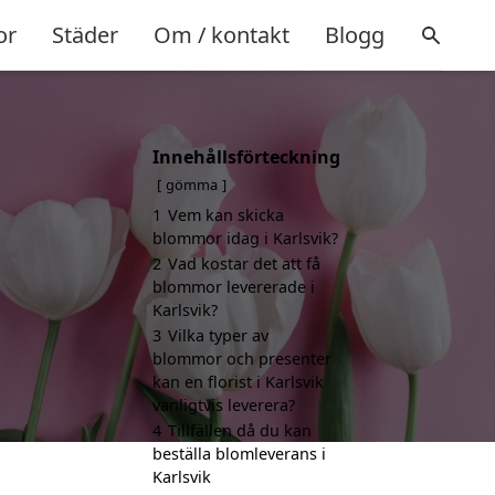
or
Städer
Om / kontakt
Blogg
Innehållsförteckning
gömma
1
Vem kan skicka
blommor idag i Karlsvik?
2
Vad kostar det att få
blommor levererade i
Karlsvik?
3
Vilka typer av
blommor och presenter
kan en florist i Karlsvik
vanligtvis leverera?
4
Tillfällen då du kan
beställa blomleverans i
Karlsvik