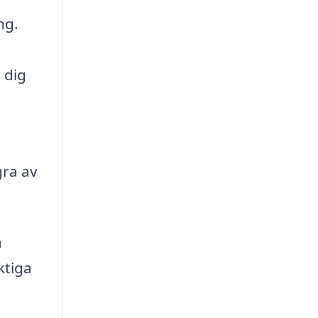
ng.
 dig
gra av
a
ktiga