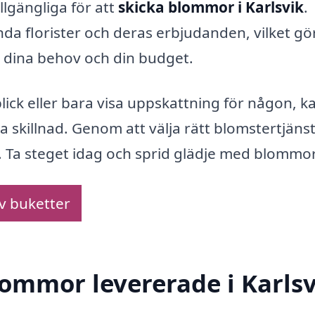
llgängliga för att
skicka blommor i Karlsvik
.
nda florister och deras erbjudanden, vilket gö
ån dina behov och din budget.
blick eller bara visa uppskattning för någon, k
a skillnad. Genom att välja rätt blomstertjäns
. Ta steget idag och sprid glädje med blommor
av buketter
lommor levererade i Karls