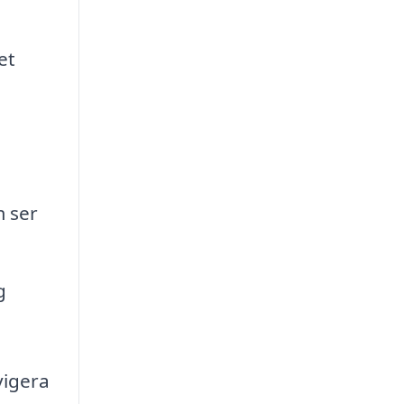
et
 ser
g
vigera