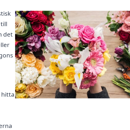
tisk
ill
m det
ller
ågons
 hitta
terna