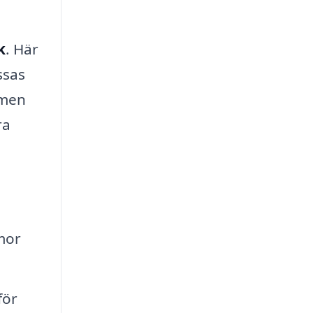
k
. Här
ssas
 men
ra
mor
för