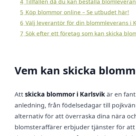
4
Tillfällen då du kan beställa blomleverans
5
Köp blommor online – Se utbudet här!
6
Välj leverantör för din blommleverans i K
7
Sök efter ett företag som kan skicka blom
Vem kan skicka blommor
Att
skicka blommor i Karlsvik
är en fant
anledning, från födelsedagar till pojkvä
alternativ för att överraska dina nära 
blomsteraffärer erbjuder tjänster för at