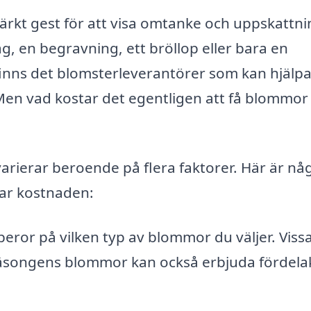
rkt gest för att visa omtanke och uppskattni
, en begravning, ett bröllop eller bara en
finns det blomsterleverantörer som kan hjälpa
 Men vad kostar det egentligen att få blommor
varierar beroende på flera faktorer. Här är nå
ar kostnaden:
eror på vilken typ av blommor du väljer. Viss
säsongens blommor kan också erbjuda fördela