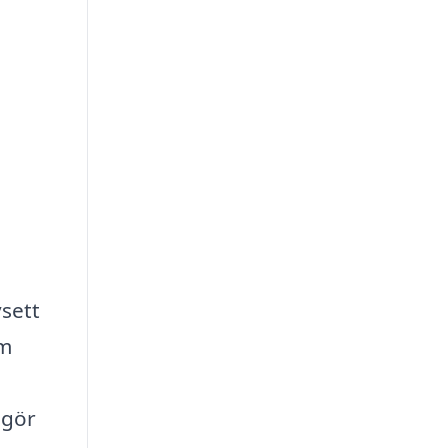
sett
om
 gör