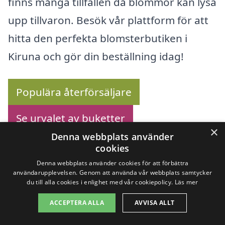
finns många tillfällen då blommor kan lysa
upp tillvaron. Besök vår plattform för att
hitta den perfekta blomsterbutiken i
Kiruna och gör din beställning idag!
Populära återförsäljare
Se urvalet av buketter
×
Denna webbplats använder
cookies
Denna webbplats använder cookies för att förbättra
Köp blommor online –
användarupplevelsen. Genom att använda vår webbplats samtycker
du till alla cookies i enlighet med vår cookiepolicy.
Läs mer
Se utbudet här!
ACCEPTERA ALLA
AVVISA ALLT