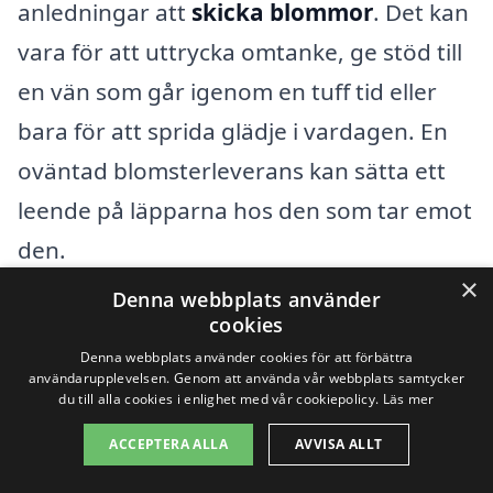
anledningar att
skicka blommor
. Det kan
vara för att uttrycka omtanke, ge stöd till
en vän som går igenom en tuff tid eller
bara för att sprida glädje i vardagen. En
oväntad blomsterleverans kan sätta ett
leende på läpparna hos den som tar emot
den.
×
Denna webbplats använder
cookies
Fira kärleksrelationer
Denna webbplats använder cookies för att förbättra
användarupplevelsen. Genom att använda vår webbplats samtycker
du till alla cookies i enlighet med vår cookiepolicy.
Läs mer
Buketter är inte bara för stora händelser;
de är även perfekta för att fira små
ACCEPTERA ALLA
AVVISA ALLT
stunder i relationer. Varje gång du vill