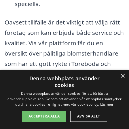
speciella.
Oavsett tillfälle är det viktigt att välja rätt
företag som kan erbjuda både service och
kvalitet. Via vår plattform får du en
översikt över pålitliga blomsterhandlare
som har ett gott rykte i Töreboda och
dess omgivningar. När du har gjort ditt val
×
Denna webbplats använder
kan du enkelt beställa din blomleverans
cookies
online och få blommorna levererade
Denna webbplats använder cookies för att förbättra
användarupplevelsen. Genom att använda vår webbplats samtycker
direkt till dörren.
du till alla cookies i enlighet med vår cookiepolicy.
Läs mer
ACCEPTERA ALLA
AVVISA ALLT
Sammanfattningsvis, att
skicka blommor