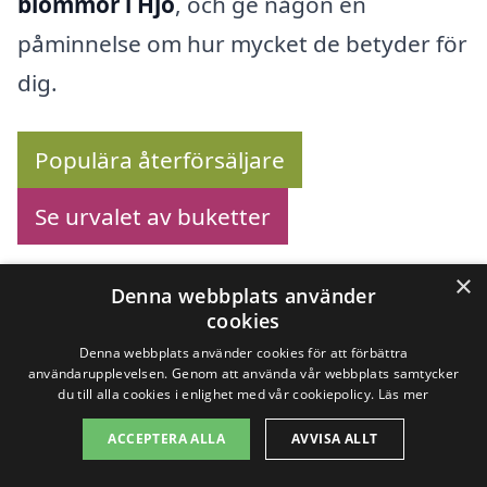
blommor i Hjo
, och ge någon en
påminnelse om hur mycket de betyder för
dig.
Populära återförsäljare
Se urvalet av buketter
×
Denna webbplats använder
cookies
Köp blommor online –
Denna webbplats använder cookies för att förbättra
användarupplevelsen. Genom att använda vår webbplats samtycker
Se utbudet här!
du till alla cookies i enlighet med vår cookiepolicy.
Läs mer
ACCEPTERA ALLA
AVVISA ALLT
Letar du efter att
skicka blommor i Hjo
?