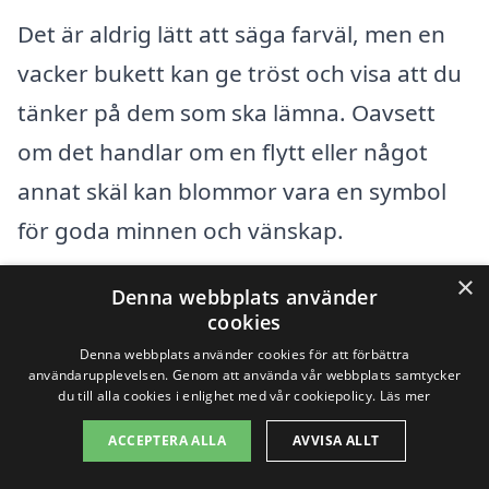
Det är aldrig lätt att säga farväl, men en
vacker bukett kan ge tröst och visa att du
tänker på dem som ska lämna. Oavsett
om det handlar om en flytt eller något
annat skäl kan blommor vara en symbol
för goda minnen och vänskap.
×
Denna webbplats använder
Vad kan skicka blommor
cookies
Denna webbplats använder cookies för att förbättra
hjälpa med?
användarupplevelsen. Genom att använda vår webbplats samtycker
du till alla cookies i enlighet med vår cookiepolicy.
Läs mer
Leverans av blommor för olika tillfällen
ACCEPTERA ALLA
AVVISA ALLT
såsom födelsedagar, bröllop och sorg.