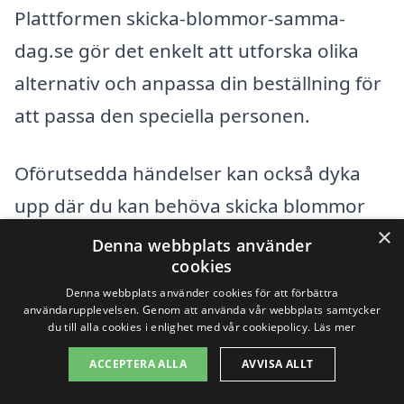
Plattformen skicka-blommor-samma-
dag.se gör det enkelt att utforska olika
alternativ och anpassa din beställning för
att passa den speciella personen.
Oförutsedda händelser kan också dyka
upp där du kan behöva skicka blommor
×
snabbt. Plattformen erbjuder även
Denna webbplats använder
cookies
möjlighet att beställa blommor för same-
Denna webbplats använder cookies för att förbättra
day delivery, vilket är perfekt för sista
användarupplevelsen. Genom att använda vår webbplats samtycker
du till alla cookies i enlighet med vår cookiepolicy.
Läs mer
minuten överraskningar eller om du
glömde ett viktigt datum. Att skicka
ACCEPTERA ALLA
AVVISA ALLT
blommor har aldrig varit så enkelt och