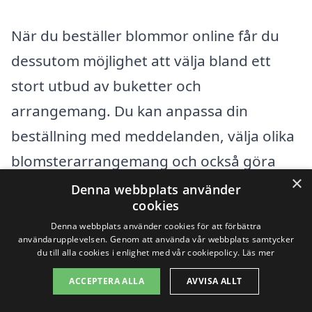
När du beställer blommor online får du
dessutom möjlighet att välja bland ett
stort utbud av buketter och
arrangemang. Du kan anpassa din
beställning med meddelanden, välja olika
blomsterarrangemang och också göra
×
beställningar för specifika dagar. Att
Denna webbplats använder
cookies
använda en plattform som
skicka-
Denna webbplats använder cookies för att förbättra
blommor-samma-dag.se
ger dig tillgång
användarupplevelsen. Genom att använda vår webbplats samtycker
du till alla cookies i enlighet med vår cookiepolicy.
Läs mer
till en översikt över kända företag som
ACCEPTERA ALLA
AVVISA ALLT
erbjuder blomleverans i ditt område.
Detta gör att du enkelt kan hitta den