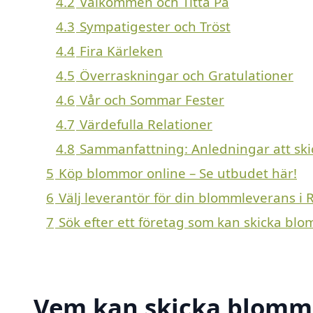
4.2
Välkommen och Titta På
4.3
Sympatigester och Tröst
4.4
Fira Kärleken
4.5
Överraskningar och Gratulationer
4.6
Vår och Sommar Fester
4.7
Värdefulla Relationer
4.8
Sammanfattning: Anledningar att sk
5
Köp blommor online – Se utbudet här!
6
Välj leverantör för din blommleverans i 
7
Sök efter ett företag som kan skicka blo
Vem kan skicka blommo