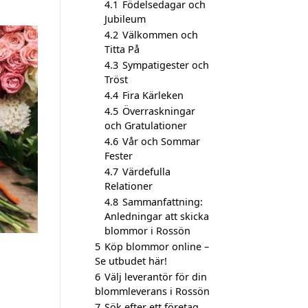
4.1
Födelsedagar och
Jubileum
4.2
Välkommen och
Titta På
4.3
Sympatigester och
Tröst
4.4
Fira Kärleken
4.5
Överraskningar
och Gratulationer
4.6
Vår och Sommar
Fester
4.7
Värdefulla
Relationer
4.8
Sammanfattning:
Anledningar att skicka
blommor i Rossön
5
Köp blommor online –
Se utbudet här!
6
Välj leverantör för din
blommleverans i Rossön
7
Sök efter ett företag