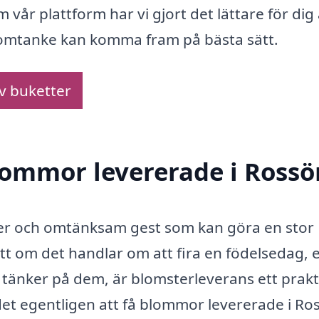
vår plattform har vi gjort det lättare för dig 
in omtanke kan komma fram på bästa sätt.
av buketter
blommor levererade i Rossö
er och omtänksam gest som kan göra en stor
tt om det handlar om att fira en födelsedag, 
du tänker på dem, är blomsterleverans ett prakt
 det egentligen att få blommor levererade i Ro