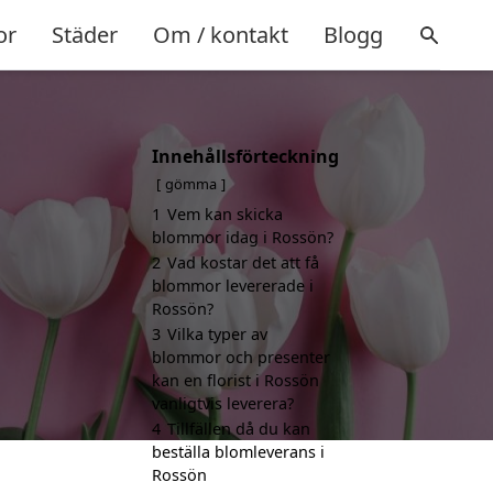
or
Städer
Om / kontakt
Blogg
Innehållsförteckning
gömma
1
Vem kan skicka
blommor idag i Rossön?
2
Vad kostar det att få
blommor levererade i
Rossön?
3
Vilka typer av
blommor och presenter
kan en florist i Rossön
vanligtvis leverera?
4
Tillfällen då du kan
beställa blomleverans i
Rossön