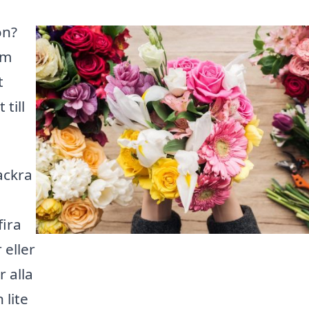
ön?
rm
t
till
ackra
fira
 eller
r alla
 lite