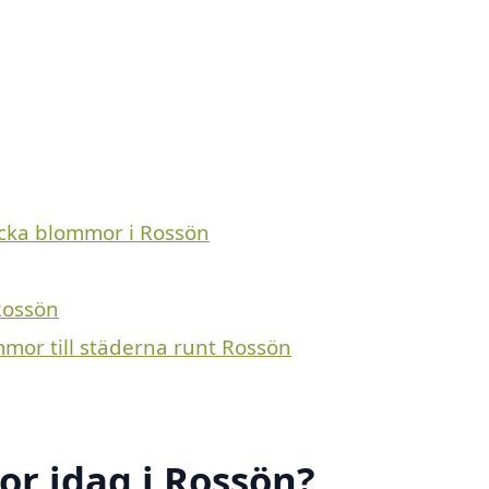
icka blommor i Rossön
Rossön
mmor till städerna runt Rossön
r idag i Rossön?