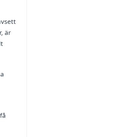
vsett
, är
lt
ga
få