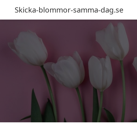
Skicka-blommor-samma-dag.se