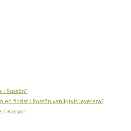
e i Rossön?
en florist i Rossön vanligtvis leverera?
s i Rossön