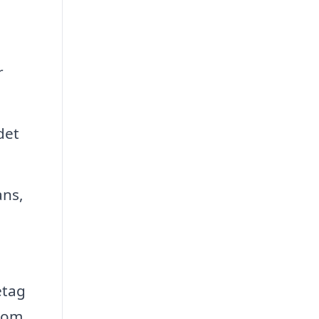
r
det
ans,
etag
enom