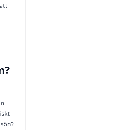
att
n?
en
iskt
ssön?