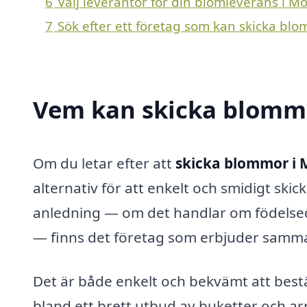
6
Välj leverantör för din blomleverans i Mo
7
Sök efter ett företag som kan skicka blo
Vem kan skicka blommo
Om du letar efter att
skicka blommor i 
alternativ för att enkelt och smidigt skic
anledning — om det handlar om födelsedaga
— finns det företag som erbjuder samma
Det är både enkelt och bekvämt att bestä
bland ett brett utbud av buketter och 