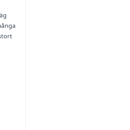
väg
 många
stort