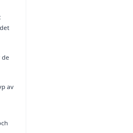
t
 det
v de
yp av
och