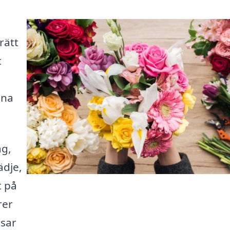
rätt
t
ina
ag,
ädje,
t på
rer
ssar