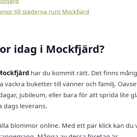
ckfjärd
mmor till städerna runt Mockfjärd
r idag i Mockfjärd?
Mockfjärd
har du kommit rätt. Det finns mån
ka vackra buketter till vänner och familj. Oavse
r, jubileum, eller bara för att sprida lite g
 dags leverans.
lla blommor online. Med ett par klick kan du v
arrangemang. Många av dessa företag är