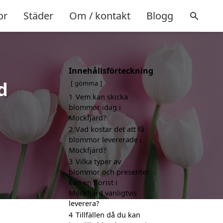
or
Städer
Om / kontakt
Blogg
Innehållsförteckning
d
gömma
1
Vem kan skicka
blommor idag i
Mockfjärd?
2
Vad kostar det att få
blommor levererade i
Mockfjärd?
3
Vilka typer av
blommor och presenter
kan en florist i
Mockfjärd vanligtvis
leverera?
4
Tillfällen då du kan