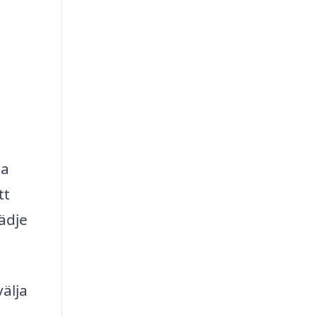
ga
tt
lädje
älja