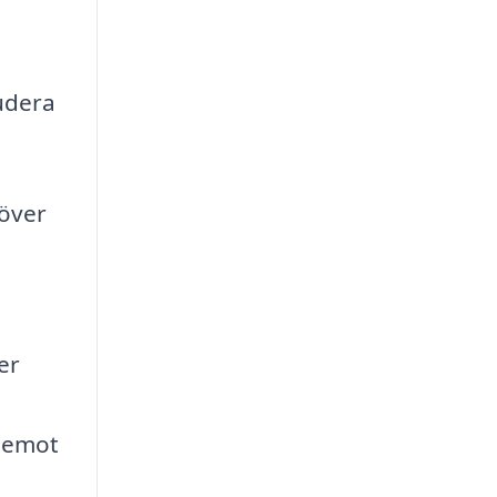
ludera
över
er
 emot