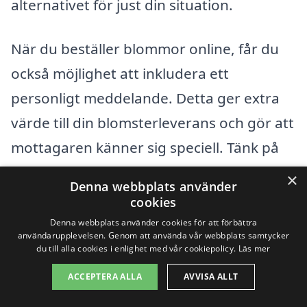
alternativet för just din situation.
När du beställer blommor online, får du
också möjlighet att inkludera ett
personligt meddelande. Detta ger extra
värde till din blomsterleverans och gör att
mottagaren känner sig speciell. Tänk på
vilken typ av blommor som skulle passa
×
Denna webbplats använder
bäst för tillfället – rosor, liljor, tulpaner
cookies
eller kanske något helt annat?
Denna webbplats använder cookies för att förbättra
användarupplevelsen. Genom att använda vår webbplats samtycker
du till alla cookies i enlighet med vår cookiepolicy.
Läs mer
För att göra valet ännu enklare, kan du
ACCEPTERA ALLA
AVVISA ALLT
överväga följande faktorer: