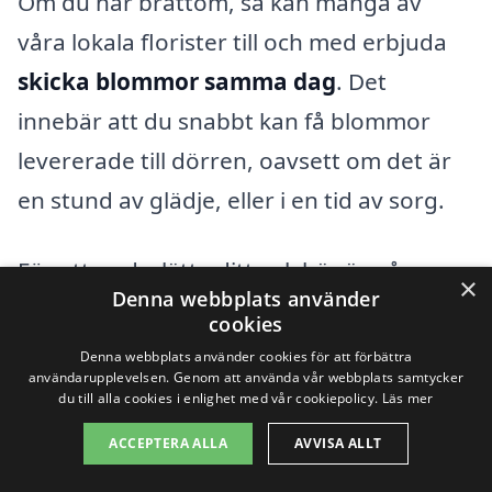
Om du har bråttom, så kan många av
våra lokala florister till och med erbjuda
skicka blommor samma dag
. Det
innebär att du snabbt kan få blommor
levererade till dörren, oavsett om det är
en stund av glädje, eller i en tid av sorg.
För att underlätta ditt val, här är några
×
Denna webbplats använder
punkter att tänka på när du väljer att
cookies
skicka blommor i Korsberga
:
Denna webbplats använder cookies för att förbättra
användarupplevelsen. Genom att använda vår webbplats samtycker
du till alla cookies i enlighet med vår cookiepolicy.
Läs mer
Välj rätt typ av blommor för tillfället.
ACCEPTERA ALLA
AVVISA ALLT
Tänk på mottagarens preferenser,