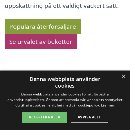
uppskattning på ett väldigt vackert sätt.
Populära återförsäljare
Se urvalet av buketter
Köp blommor online –
×
Denna webbplats använder
Se utbudet här!
cookies
Denna webbplats använder cookies för att förbättra
användarupplevelsen. Genom att använda vår webbplats samtycker
du till alla cookies i enlighet med vår cookiepolicy.
Läs mer
Letar du efter att
skicka blommor i
ACCEPTERA ALLA
AVVISA ALLT
Hortlax
? Vi har samlat ett brett utbud av