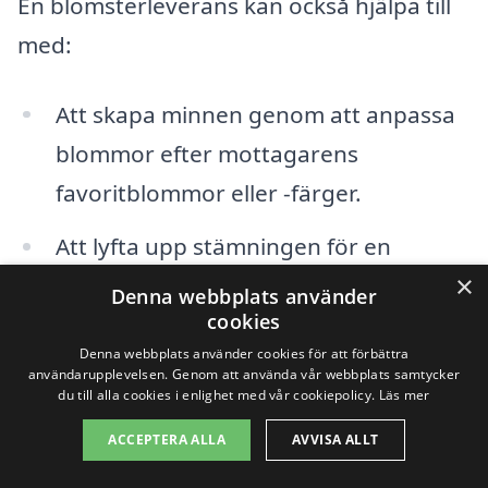
En blomsterleverans kan också hjälpa till
med:
Att skapa minnen genom att anpassa
blommor efter mottagarens
favoritblommor eller -färger.
Att lyfta upp stämningen för en
×
kollega eller vän som går igenom en
Denna webbplats använder
cookies
tuff period.
Denna webbplats använder cookies för att förbättra
Att fungera som en påminnelse om
användarupplevelsen. Genom att använda vår webbplats samtycker
du till alla cookies i enlighet med vår cookiepolicy.
Läs mer
kärlek och omtanke när man befinner
ACCEPTERA ALLA
AVVISA ALLT
sig på långt avstånd.