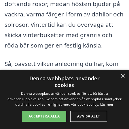
doftande rosor, medan hösten bjuder på
vackra, varma färger i form av dahlior och
solrosor. Vintertid kan du överväga att
skicka vinterbuketter med granris och
röda bär som ger en festlig känsla.
Så, oavsett vilken anledning du har, kom
ihåg att blommor har en särskild förmåga
×
Denna webbplats använder
att sprida glädje och värme. Att
skicka
cookies
blommor i Bua
kan vara enkelt och
Denna webbplats använder cookies för att förbättra
användarupplevelsen. Genom att använda vår webbplats samtycker
snabbt, och med rätt val kan du göra en
du till alla cookies i enlighet med vår cookiepolicy.
Läs mer
stor skillnad i någons liv.
ACCEPTERA ALLA
AVVISA ALLT