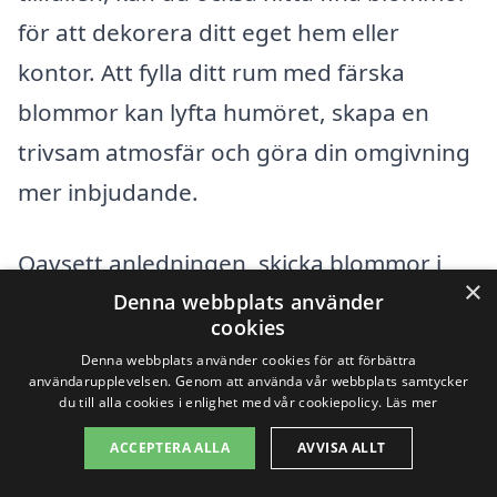
för att dekorera ditt eget hem eller
kontor. Att fylla ditt rum med färska
blommor kan lyfta humöret, skapa en
trivsam atmosfär och göra din omgivning
mer inbjudande.
Oavsett anledningen, skicka blommor i
×
Fredriksberg är alltid en bra idé. Med
Denna webbplats använder
cookies
hjälp av vår plattform kan du enkelt hitta
Denna webbplats använder cookies för att förbättra
rätt blomsterleverans och se till att dina
användarupplevelsen. Genom att använda vår webbplats samtycker
du till alla cookies i enlighet med vår cookiepolicy.
Läs mer
gåvor når sina mottagare i tid. Kom ihåg
ACCEPTERA ALLA
AVVISA ALLT
att blommor är ett universellt språk av