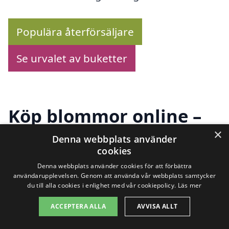
Populära återförsäljare
Se urvalet av buketter
Köp blommor online –
×
Se utbudet här!
Denna webbplats använder
cookies
Denna webbplats använder cookies för att förbättra
användarupplevelsen. Genom att använda vår webbplats samtycker
Letar du efter att skicka blommor i
du till alla cookies i enlighet med vår cookiepolicy.
Läs mer
Forsvik? Här hittar du ett brett utbud av
ACCEPTERA ALLA
AVVISA ALLT
vackra buketter som passar alla tillfällen.