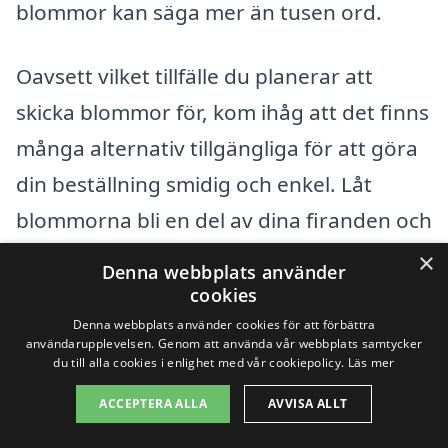
blommor kan säga mer än tusen ord.
Oavsett vilket tillfälle du planerar att
skicka blommor för, kom ihåg att det finns
många alternativ tillgängliga för att göra
din beställning smidig och enkel. Låt
blommorna bli en del av dina firanden och
stunder med dem du bryr dig om.
×
Denna webbplats använder
cookies
Populära återförsäljare
Denna webbplats använder cookies för att förbättra
användarupplevelsen. Genom att använda vår webbplats samtycker
du till alla cookies i enlighet med vår cookiepolicy.
Läs mer
Se urvalet av buketter
ACCEPTERA ALLA
AVVISA ALLT