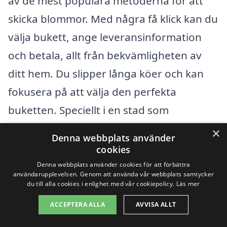
av de mest populära metoderna för att
skicka blommor. Med några få klick kan du
välja bukett, ange leveransinformation
och betala, allt från bekvämligheten av
ditt hem. Du slipper långa köer och kan
fokusera på att välja den perfekta
buketten. Speciellt i en stad som
Kristinehamn, där det finns många
×
Denna webbplats använder
duktiga florister, kan det vara lätt att hitta
cookies
något som passar just din vän eller
Denna webbplats använder cookies för att förbättra
användarupplevelsen. Genom att använda vår webbplats samtycker
familjemedlem.
du till alla cookies i enlighet med vår cookiepolicy.
Läs mer
ACCEPTERA ALLA
AVVISA ALLT
Så nästa gång du behöver en fin gest, om