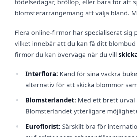
födelsedagar, bröllop, eller bara för att s
blomsterarrangemang att välja bland. Me
Flera online-firmor har specialiserat si
vilket innebär att du kan få ditt blombu
firmor du kan överväga när du vill
skick
Interflora:
Känd för sina vackra buket
alternativ för att skicka blommor s
Blomsterlandet:
Med ett brett urva
Blomsterlandet ytterligare möjligheter
Euroflorist:
Särskilt bra för internati