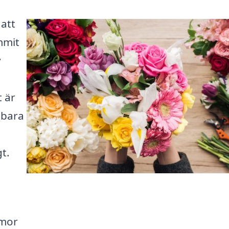
 att
mmit
v
t är
 bara
t.
mmor