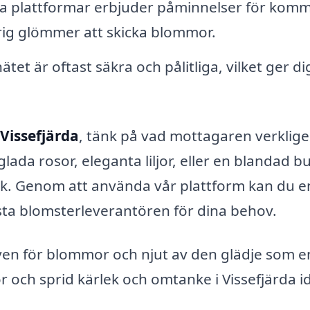
 plattformar erbjuder påminnelser för kom
rig glömmer att skicka blommor.
tet är oftast säkra och pålitliga, vilket ger di
Vissefjärda
, tänk på vad mottagaren verklig
ada rosor, eleganta liljor, eller en blandad bu
k. Genom att använda vår plattform kan du e
ästa blomsterleverantören för dina behov.
tiven för blommor och njut av den glädje som e
 och sprid kärlek och omtanke i Vissefjärda i