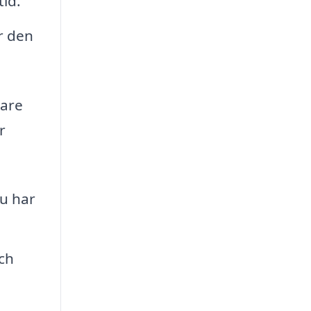
tid.
r den
lare
r
du har
ch