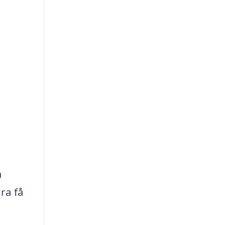
m
ra få