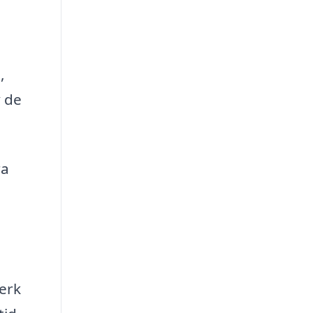
,
v de
ra
verk