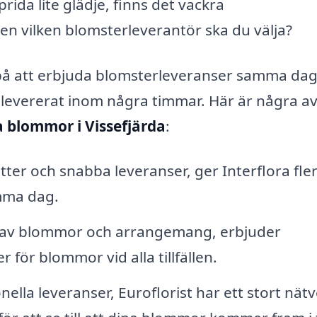
prida lite glädje, finns det vackra
n vilken blomsterleverantör ska du välja?
g på att erbjuda blomsterleveranser samma dag
d levererat inom några timmar. Här är några a
a blommor i Vissefjärda
:
ter och snabba leveranser, ger Interflora fle
amma dag.
l av blommor och arrangemang, erbjuder
 för blommor vid alla tillfällen.
onella leveranser, Euroflorist har ett stort nät