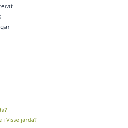
terat
s
ngar
da?
 i Vissefjärda?