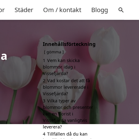
or
Städer
Om / kontakt
Blogg
Innehållsförteckning
da
gömma
1
Vem kan skicka
blommor idag i
Vissefjärda?
2
Vad kostar det att få
blommor levererade i
Vissefjärda?
3
Vilka typer av
blommor och presenter
kan en florist i
Vissefjärda vanligtvis
leverera?
4
Tillfällen då du kan