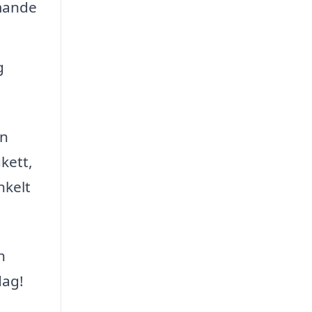
mande
g
en
kett,
nkelt
n
dag!