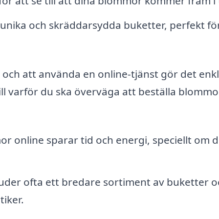
ör att se till att dina blommor kommer fram i 
unika och skräddarsydda buketter, perfekt fö
och att använda en online-tjänst gör det enk
ll varför du ska överväga att beställa blommo
r online sparar tid och energi, speciellt om 
uder ofta ett bredare sortiment av buketter o
iker.