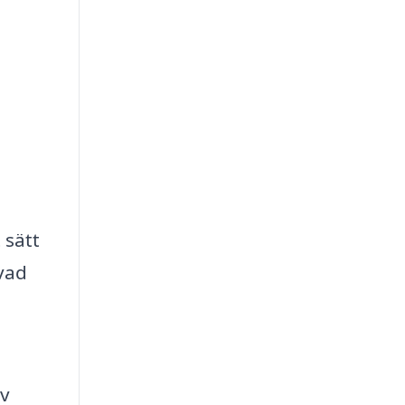
 sätt
 vad
av