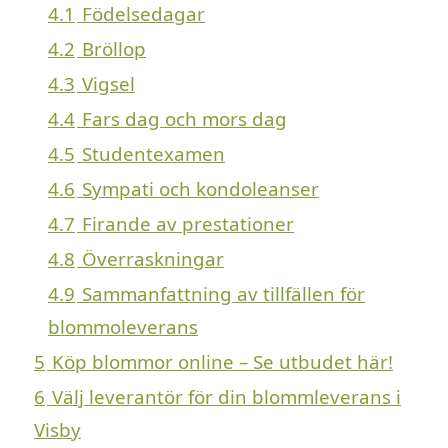
4.1
Födelsedagar
4.2
Bröllop
4.3
Vigsel
4.4
Fars dag och mors dag
4.5
Studentexamen
4.6
Sympati och kondoleanser
4.7
Firande av prestationer
4.8
Överraskningar
4.9
Sammanfattning av tillfällen för
blommoleverans
5
Köp blommor online – Se utbudet här!
6
Välj leverantör för din blommleverans i
Visby