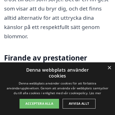
som visar att du bryr dig, och det finns
alltid alternativ för att uttrycka dina
känslor på ett respektfullt sätt genom
blommor.
Firande av prestationer
×
Denna webbplats använder
Om någon i din närhet har uppnått något
cookies
stort, som en befordran eller en annan
Denna webbplats använder cookies för att förbättra
användarupplevelsen. Genom att använda vår webbplats samtycker
framstående prestation, är det alltid
du till alla cookies i enlighet med vår cookiepolicy.
Läs mer
trevligt att fira detta med en blombukett.
ACCEPTERA ALLA
AVVISA ALLT
Det visar att du delar deras glädje och att