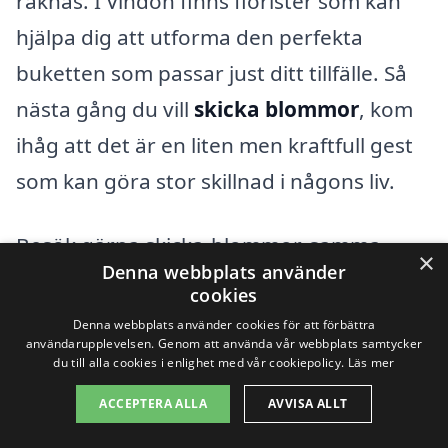
räknas. I Vindön finns florister som kan
hjälpa dig att utforma den perfekta
buketten som passar just ditt tillfälle. Så
nästa gång du vill
skicka blommor
, kom
ihåg att det är en liten men kraftfull gest
som kan göra stor skillnad i någons liv.
Besök gärna skicka-blommor-samma-
×
Denna webbplats använder
dag.se för att hitta det bästa företaget
cookies
som kan leverera blommor i Vindön. Med
Denna webbplats använder cookies för att förbättra
användarupplevelsen. Genom att använda vår webbplats samtycker
ett par klick kan du överraska en älskad,
du till alla cookies i enlighet med vår cookiepolicy.
Läs mer
fira framgångar, eller helt enkelt lysa upp
ACCEPTERA ALLA
AVVISA ALLT
en vanlig dag med vackra blommor. Det är