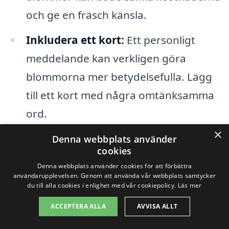
och ge en fräsch känsla.
Inkludera ett kort:
Ett personligt
meddelande kan verkligen göra
blommorna mer betydelsefulla. Lägg
till ett kort med några omtänksamma
ord.
×
Denna webbplats använder
Med så många alternativ och anledningar
cookies
att
skicka blommor i Viared
, är det alltid
Denna webbplats använder cookies för att förbättra
användarupplevelsen. Genom att använda vår webbplats samtycker
möjligt att hitta något som passar.
du till alla cookies i enlighet med vår cookiepolicy.
Läs mer
Oavsett om det är en glad, sorglig eller
ACCEPTERA ALLA
AVVISA ALLT
neutral anledning, kan blommorna