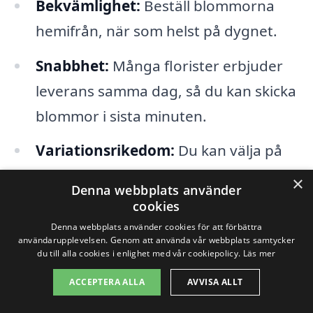
Bekvämlighet:
Beställ blommorna
hemifrån, när som helst på dygnet.
Snabbhet:
Många florister erbjuder
leverans samma dag, så du kan skicka
blommor i sista minuten.
Variationsrikedom:
Du kan välja på
olika typer av blommor och
×
Denna webbplats använder
arrangemang för att hitta den
cookies
perfekta buketten.
Denna webbplats använder cookies för att förbättra
användarupplevelsen. Genom att använda vår webbplats samtycker
du till alla cookies i enlighet med vår cookiepolicy.
Läs mer
Lokalt stöd:
Genom att välja en lokal
ACCEPTERA ALLA
AVVISA ALLT
florist stöder du din samhälle och får
oftast en mer personlig service.