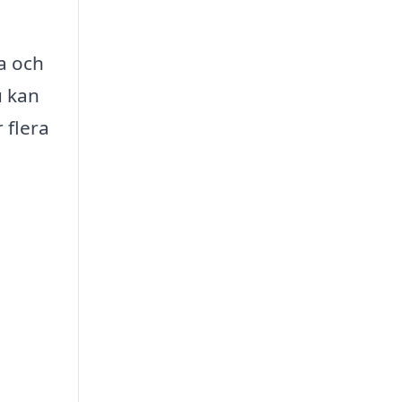
a och
u kan
 flera