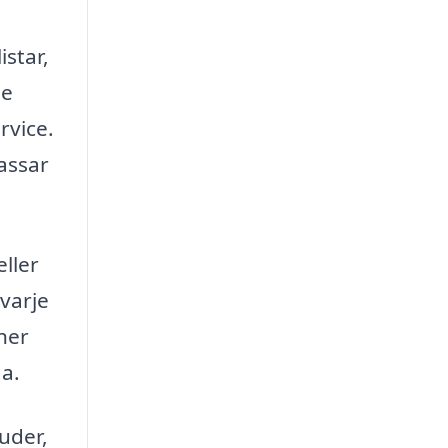
istar,
je
rvice.
passar
eller
 varje
ner
ga.
uder,