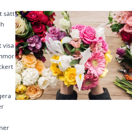
t sätt
ch
t visa
lommor
ckert
gera
er
ner