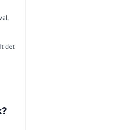
val.
lt det
k?