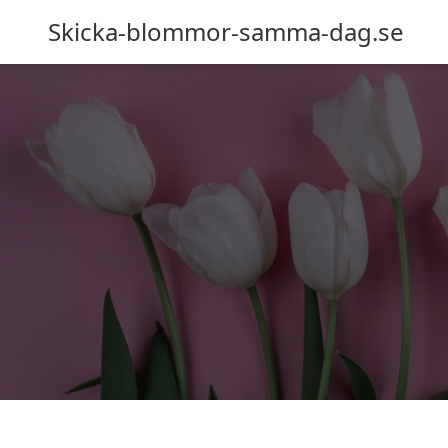
Skicka-blommor-samma-dag.se