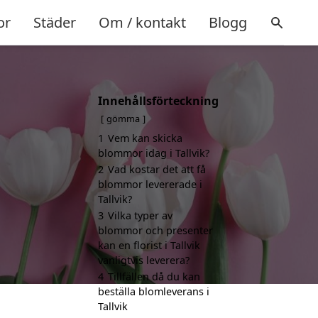
or
Städer
Om / kontakt
Blogg
Innehållsförteckning
gömma
1
Vem kan skicka
blommor idag i Tallvik?
2
Vad kostar det att få
blommor levererade i
Tallvik?
3
Vilka typer av
blommor och presenter
kan en florist i Tallvik
vanligtvis leverera?
4
Tillfällen då du kan
beställa blomleverans i
Tallvik