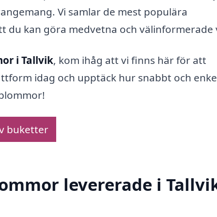
arrangemang. Vi samlar de mest populära
att du kan göra medvetna och välinformerade 
r i Tallvik
, kom ihåg att vi finns här för att
attform idag och upptäck hur snabbt och enke
d blommor!
av buketter
lommor levererade i Tallvi