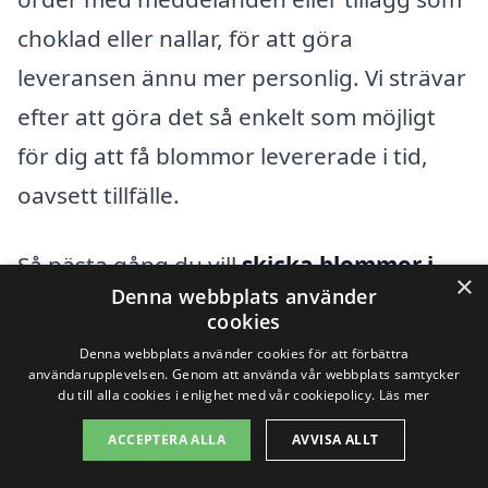
choklad eller nallar, för att göra
leveransen ännu mer personlig. Vi strävar
efter att göra det så enkelt som möjligt
för dig att få blommor levererade i tid,
oavsett tillfälle.
Så nästa gång du vill
skicka blommor i
×
Denna webbplats använder
Svartudden
, kom ihåg att det finns
cookies
många anledningar och sätt att göra det
Denna webbplats använder cookies för att förbättra
användarupplevelsen. Genom att använda vår webbplats samtycker
på. Oavsett om det handlar om att fira,
du till alla cookies i enlighet med vår cookiepolicy.
Läs mer
trösta, eller bara visa omtanke, kan
ACCEPTERA ALLA
AVVISA ALLT
blommor alltid kommunicera det du