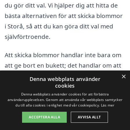
du gör ditt val. Vi hjälper dig att hitta de
bästa alternativen för att skicka blommor
i Storå, så att du kan göra ditt val med
självförtroende.
Att skicka blommor handlar inte bara om
att ge bort en bukett; det handlar om att
×
skapa minnen och sprida glädje. Oavsett
Denna webbplats använder
cookies
vilket tillfälle du firar, kommer en vacker
Denna webbplats använder cookies för att förbättra
blomsterleverans alltid att vara en
användarupplevelsen. Genom att använda vår webbplats samtycker
du till alla cookies i enlighet med vår cookiepolicy.
Läs mer
uppskattad gest. Så nästa gång du
behöver ett sätt att säga ”jag tänker på
ACCEPTERA ALLA
AVVISA ALLT
dig” eller ”grattis”, tänk på att skicka