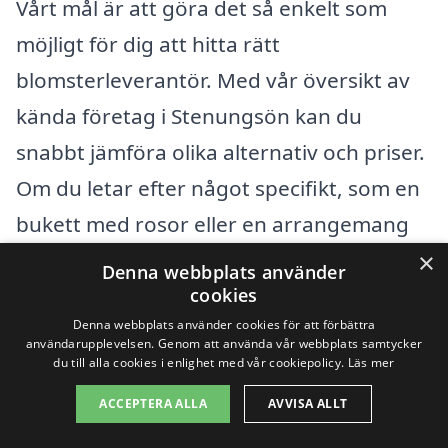
Vårt mål är att göra det så enkelt som
möjligt för dig att hitta rätt
blomsterleverantör. Med vår översikt av
kända företag i Stenungsön kan du
snabbt jämföra olika alternativ och priser.
Om du letar efter något specifikt, som en
bukett med rosor eller en arrangemang
med vårblommor, kan vår plattform
×
Denna webbplats använder
hjälpa dig att navigera bland det
cookies
Denna webbplats använder cookies för att förbättra
varierade utbudet.
användarupplevelsen. Genom att använda vår webbplats samtycker
du till alla cookies i enlighet med vår cookiepolicy.
Läs mer
Genom att beställa blommor online kan
ACCEPTERA ALLA
AVVISA ALLT
du också spara tid och ansträngning. Du