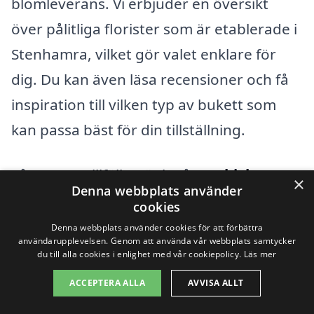
blomleverans. Vi erbjuder en översikt
över pålitliga florister som är etablerade i
Stenhamra, vilket gör valet enklare för
dig. Du kan även läsa recensioner och få
inspiration till vilken typ av bukett som
kan passa bäst för din tillställning.
Så oavsett tillfälle, tänk på att
skicka
×
Denna webbplats använder
blommor i Stenhamra
kan vara en vacker
cookies
och meningsfull gest som lämnar ett
Denna webbplats använder cookies för att förbättra
användarupplevelsen. Genom att använda vår webbplats samtycker
varaktigt intryck. Blommor talar ett eget
du till alla cookies i enlighet med vår cookiepolicy.
Läs mer
språk och kan uttrycka känslor som ibland
ACCEPTERA ALLA
AVVISA ALLT
kan vara svåra att sätta ord på. Vill du