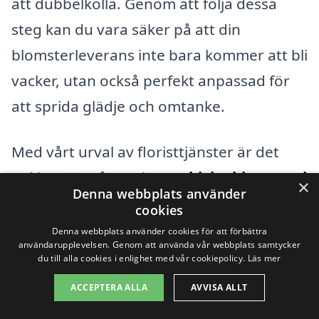
att dubbelkolla. Genom att följa dessa
steg kan du vara säker på att din
blomsterleverans inte bara kommer att bli
vacker, utan också perfekt anpassad för
att sprida glädje och omtanke.
Med vårt urval av floristtjänster är det
enklare än någonsin att
skicka blommor i
×
Denna webbplats använder
Stehag
. Besök vår plattform och upptäck
cookies
vilka blommor som står till buds och hur
Denna webbplats använder cookies för att förbättra
användarupplevelsen. Genom att använda vår webbplats samtycker
du kan ge din omtanke till någon speciell.
du till alla cookies i enlighet med vår cookiepolicy.
Läs mer
ACCEPTERA ALLA
AVVISA ALLT
Populära återförsäljare