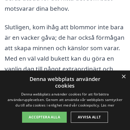
motsvarar dina behov.
Slutligen, kom ihåg att blommor inte bara
är en vacker gåva; de har också förmågan
att skapa minnen och känslor som varar.
Med en väl vald bukett kan du göra en
vanlig dag till något extraordinärt och
×
visa att du bryr dig, oavsett avståndet. Så
Denna webbplats använder
cookies
varför inte ta steget och planera din
Denna webbplats använder cookies för att förbättra
blomleverans redan idag? Genom att
användarupplevelsen. Genom att använda vår webbplats samtycker
du till alla cookies i enlighet med vår cookiepolicy.
Läs mer
skicka blommor i Smygehamn
kan du
ACCEPTERA ALLA
AVVISA ALLT
sprida glädje på ett enkelt och