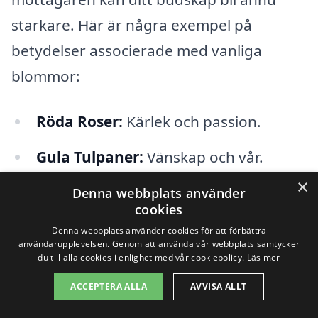
starkare. Här är några exempel på
betydelser associerade med vanliga
blommor:
Röda Roser:
Kärlek och passion.
Gula Tulpaner:
Vänskap och vår.
×
Vita Liljor:
Renhet och oskuld.
Denna webbplats använder
cookies
Prästkragar:
Oskyldighet och renhet.
Denna webbplats använder cookies för att förbättra
användarupplevelsen. Genom att använda vår webbplats samtycker
du till alla cookies i enlighet med vår cookiepolicy.
Läs mer
Solrosor:
Glädje och lojalitet.
ACCEPTERA ALLA
AVVISA ALLT
Planera i förväg när du tänker
skicka