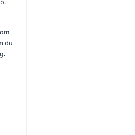
rö.
 som
an du
g.