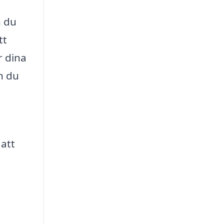
h du
tt
r dina
n du
 att