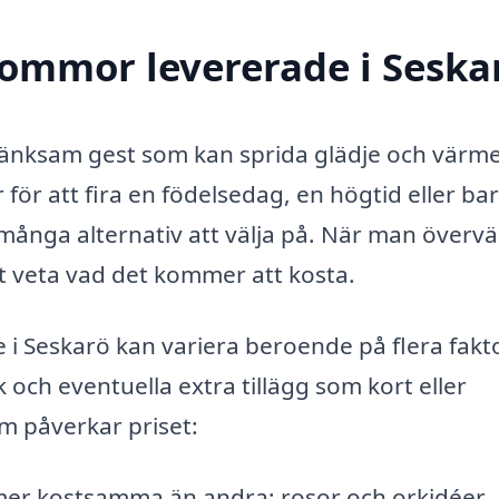
blommor levererade i Seska
nksam gest som kan sprida glädje och värme 
ör att fira en födelsedag, en högtid eller bar
t många alternativ att välja på. När man överv
tt veta vad det kommer att kosta.
i Seskarö kan variera beroende på flera fakto
och eventuella extra tillägg som kort eller
m påverkar priset:
er kostsamma än andra; rosor och orkidéer