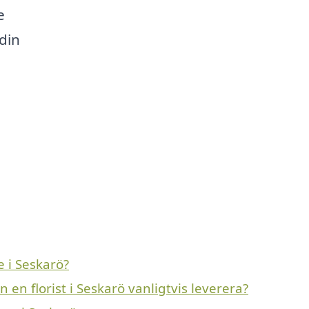
e
 din
 i Seskarö?
en florist i Seskarö vanligtvis leverera?