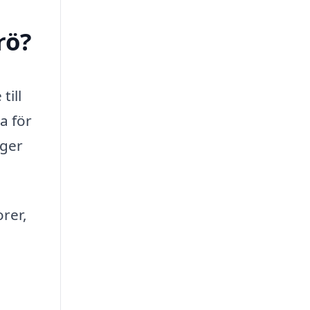
rö?
till
a för
äger
rer,