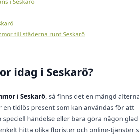
ans i Seskarö
skarö
mmor till städerna runt Seskarö
r idag i Seskarö?
mmor i Seskarö
, så finns det en mängd alterna
är en tidlös present som kan användas för att
n speciell händelse eller bara göra någon glad
kelt hitta olika florister och online-tjänster