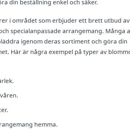
ra din beställning enkel och säker.
ärer i området som erbjuder ett brett utbud av
r och specialanpassade arrangemang. Många 
bläddra igenom deras sortiment och göra din
met. Här är några exempel på typer av blomm
rlek.
 våren.
er.
 arrangemang hemma.