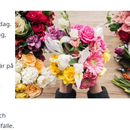
dag.
ag,
är på
h
ch
fälle.