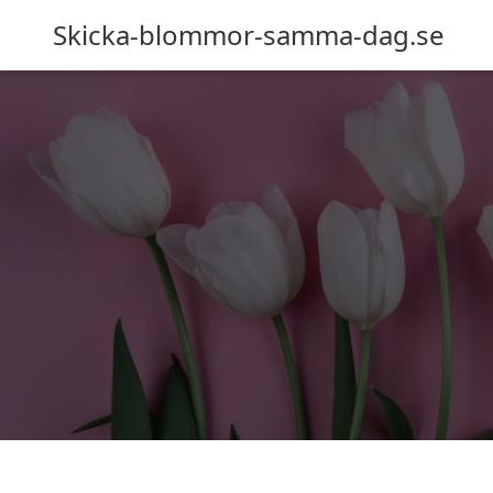
Skicka-blommor-samma-dag.se