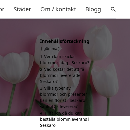
or
Städer
Om / kontakt
Blogg
Innehållsförteckning
gömma
1
Vem kan skicka
blommor idag i Seskarö?
2
Vad kostar det att få
blommor levererade i
Seskarö?
3
Vilka typer av
blommor och presenter
kan en florist i Seskarö
vanligtvis leverera?
4
Tillfällen då du kan
beställa blommleverans i
Seskarö