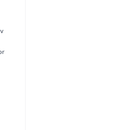
av
or