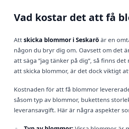
Vad kostar det att få 
Att
skicka blommor i Seskarö
är en omtä
någon du bryr dig om. Oavsett om det är f
att säga ”jag tänker på dig”, så finns de
att skicka blommor, är det dock viktigt a
Kostnaden för att få blommor levererade 
såsom typ av blommor, bukettens storlek 
leveransavgift. Här är några aspekter so
Typ av blommor:
Vissa blommor är m