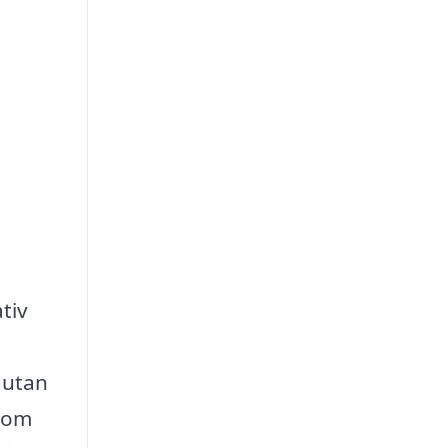
tiv
 utan
 som