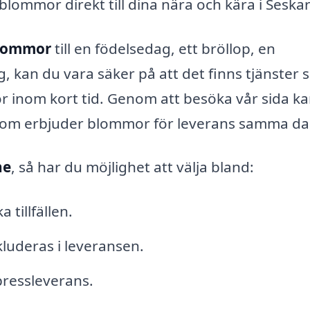
ommor direkt till dina nära och kära i Seska
blommor
till en födelsedag, ett bröllop, en
g, kan du vara säker på att det finns tjänster
r inom kort tid. Genom att besöka vår sida k
 som erbjuder blommor för leverans samma da
ne
, så har du möjlighet att välja bland:
tillfällen.
uderas i leveransen.
xpressleverans.