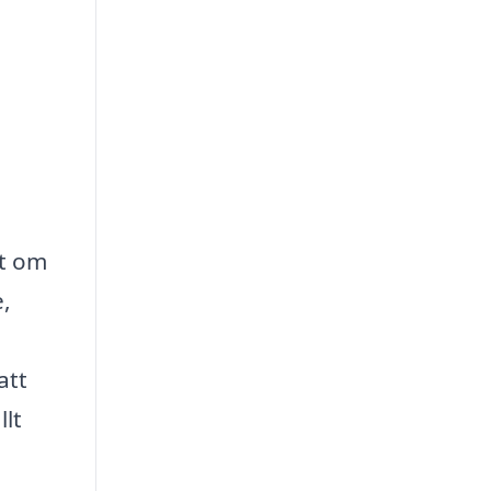
tt om
e,
att
llt