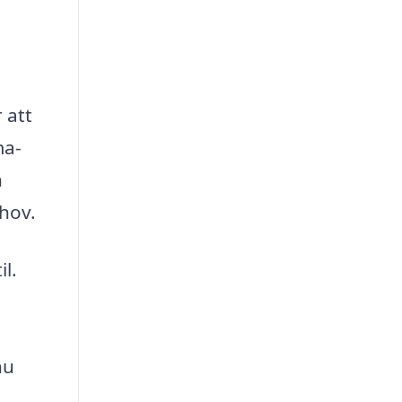
r att
ma-
h
ehov.
l.
nu