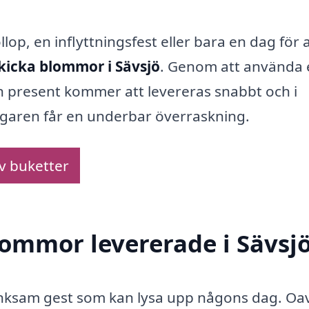
lop, en inflyttningsfest eller bara en dag för a
kicka blommor i Sävsjö
. Genom att använda 
din present kommer att levereras snabbt och i
tagaren får en underbar överraskning.
av buketter
lommor levererade i Sävsj
ksam gest som kan lysa upp någons dag. Oa