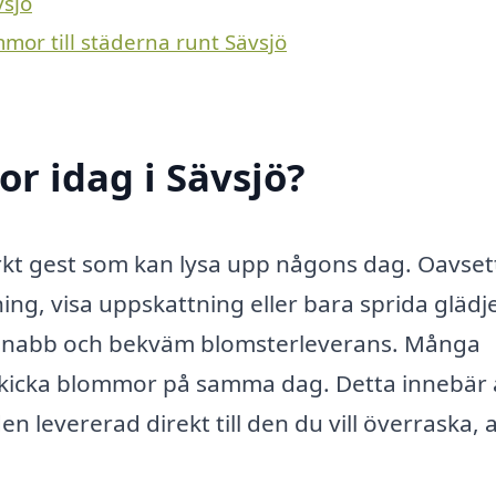
vsjö
mmor till städerna runt Sävsjö
r idag i Sävsjö?
kt gest som kan lysa upp någons dag. Oavse
ning, visa uppskattning eller bara sprida glädj
för snabb och bekväm blomsterleverans. Många
t skicka blommor på samma dag. Detta innebär 
n levererad direkt till den du vill överraska, a