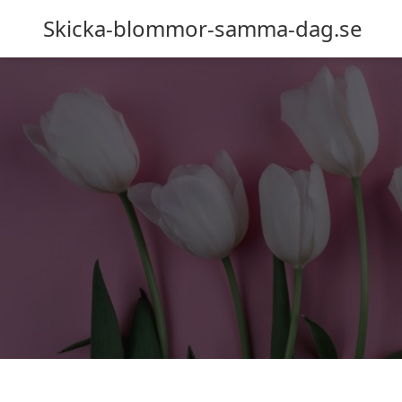
Skicka-blommor-samma-dag.se