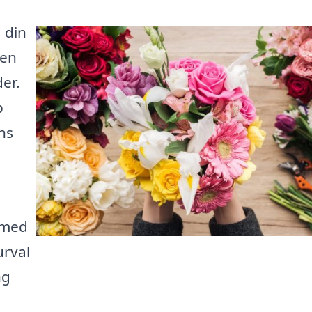
a din
 en
der.
p
nns
 med
urval
ng