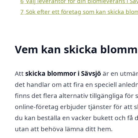
6
Välj leverantör för din blomleverans i Sä
7
Sök efter ett företag som kan skicka blo
Vem kan skicka blommo
Att
skicka blommor i Sävsjö
är en utmär
det handlar om att fira en speciell anled
finns det flera alternativ tillgängliga 
online-företag erbjuder tjänster för at
du kan beställa en vacker bukett och få de
utan att behöva lämna ditt hem.