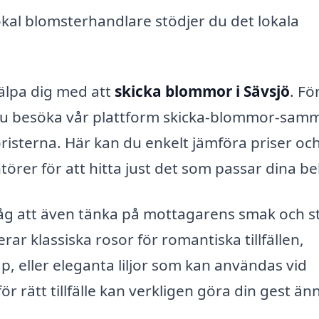
lokal blomsterhandlare stödjer du det lokala
jälpa dig med att
skicka blommor i Sävsjö
. Fö
an du besöka vår plattform skicka-blommor-sam
loristerna. Här kan du enkelt jämföra priser oc
rer för att hitta just det som passar dina b
åg att även tänka på mottagarens smak och sti
r klassiska rosor för romantiska tillfällen,
p, eller eleganta liljor som kan användas vid
 för rätt tillfälle kan verkligen göra din gest än