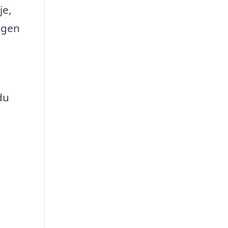
je,
igen
du