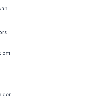
 kan
örs
tt om
h gör