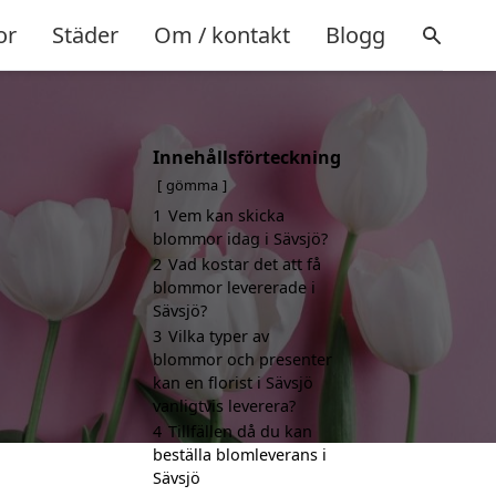
or
Städer
Om / kontakt
Blogg
Innehållsförteckning
gömma
1
Vem kan skicka
blommor idag i Sävsjö?
2
Vad kostar det att få
blommor levererade i
Sävsjö?
3
Vilka typer av
blommor och presenter
kan en florist i Sävsjö
vanligtvis leverera?
4
Tillfällen då du kan
beställa blomleverans i
Sävsjö