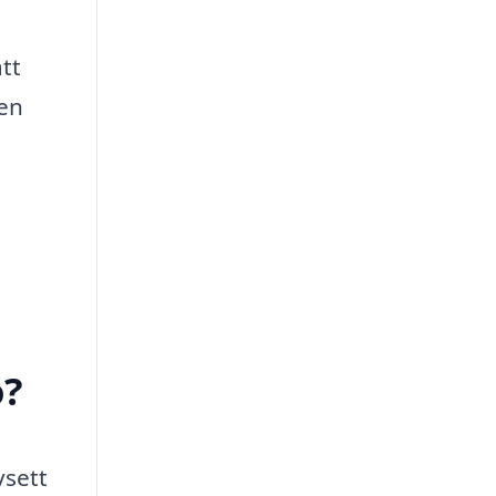
tt
en
ö?
vsett