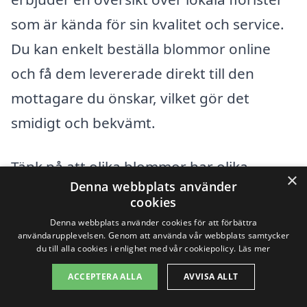
som är kända för sin kvalitet och service.
Du kan enkelt beställa blommor online
och få dem levererade direkt till den
mottagare du önskar, vilket gör det
smidigt och bekvämt.
Tänk på att olika blommor har olika
×
Denna webbplats använder
betydelser, så välj med omsorg. Till
cookies
exempel står rosor för kärlek, medan liljor
Denna webbplats använder cookies för att förbättra
användarupplevelsen. Genom att använda vår webbplats samtycker
kan symbolisera renhet och oskuld.
du till alla cookies i enlighet med vår cookiepolicy.
Läs mer
Genom att välja rätt
ACCEPTERA ALLA
AVVISA ALLT
blomsterarrangemang kan du förstärka