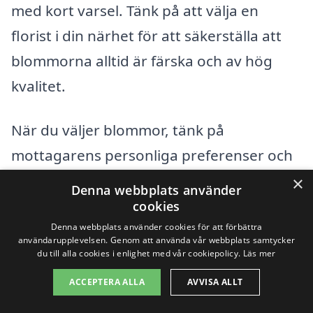
med kort varsel. Tänk på att välja en
florist i din närhet för att säkerställa att
blommorna alltid är färska och av hög
kvalitet.
När du väljer blommor, tänk på
mottagarens personliga preferenser och
den typ av tillfälle som blommorna ska
×
Denna webbplats använder
förknippas med. En ljus och färgglad
cookies
Denna webbplats använder cookies för att förbättra
bukett kan passa perfekt för en festlig
användarupplevelsen. Genom att använda vår webbplats samtycker
födelsedag, medan en mer subtil och
du till alla cookies i enlighet med vår cookiepolicy.
Läs mer
elegant bukett kan vara mer lämplig för
ACCEPTERA ALLA
AVVISA ALLT
en begravning eller ett sorgligt tillfälle.