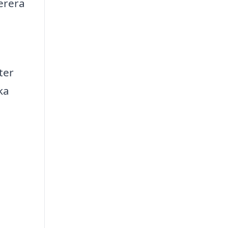
erera
ter
ka