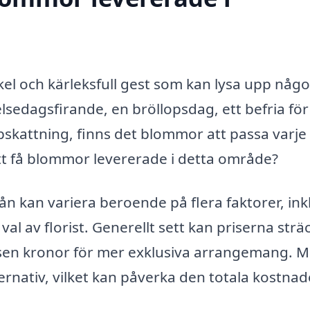
el och kärleksfull gest som kan lysa upp någ
sedagsfirande, en bröllopsdag, ett befria för
 uppskattning, finns det blommor att passa varje
 att få blommor levererade i detta område?
n kan variera beroende på flera faktorer, ink
al av florist. Generellt sett kan priserna strä
 tusen kronor för mer exklusiva arrangemang. 
ternativ, vilket kan påverka den totala kostnad