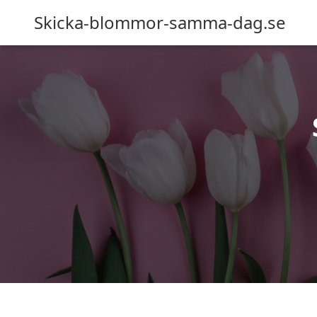
Skicka-blommor-samma-dag.se