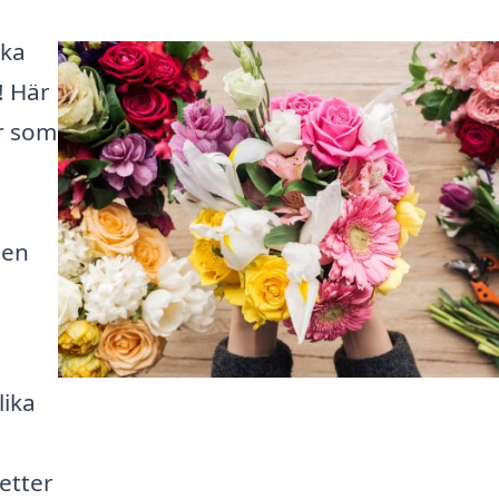
cka
! Här
er som
 en
lika
etter