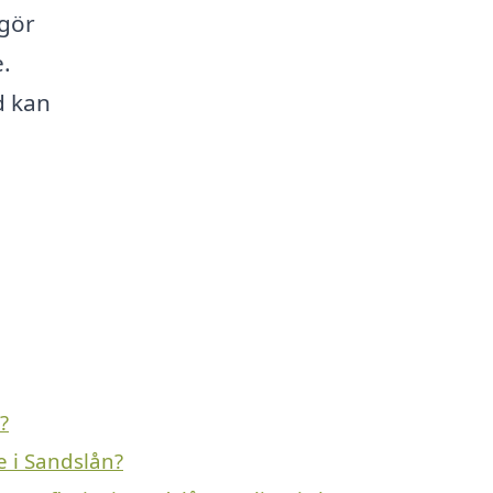
 gör
e.
d kan
?
e i Sandslån?