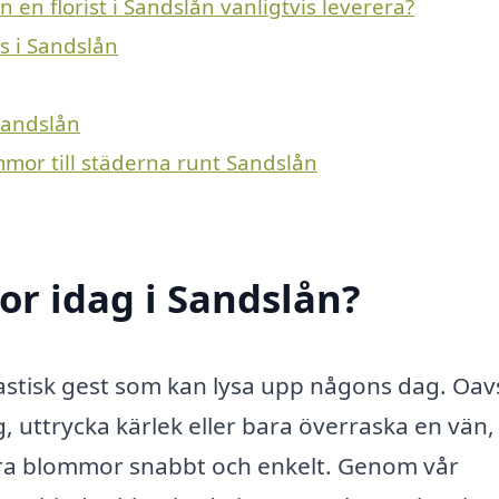
en florist i Sandslån vanligtvis leverera?
s i Sandslån
Sandslån
mmor till städerna runt Sandslån
r idag i Sandslån?
tastisk gest som kan lysa upp någons dag. Oav
, uttrycka kärlek eller bara överraska en vän,
rera blommor snabbt och enkelt. Genom vår