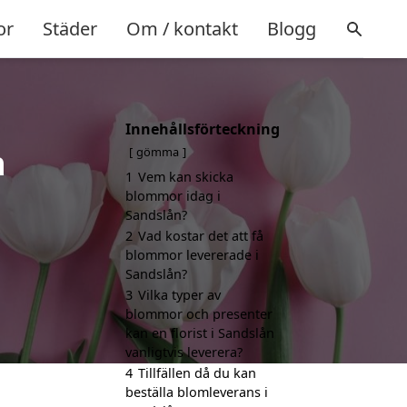
or
Städer
Om / kontakt
Blogg
Innehållsförteckning
n
gömma
1
Vem kan skicka
blommor idag i
Sandslån?
2
Vad kostar det att få
blommor levererade i
Sandslån?
3
Vilka typer av
blommor och presenter
kan en florist i Sandslån
vanligtvis leverera?
4
Tillfällen då du kan
beställa blomleverans i