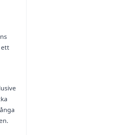
ons
 ett
lusive
cka
Många
en.