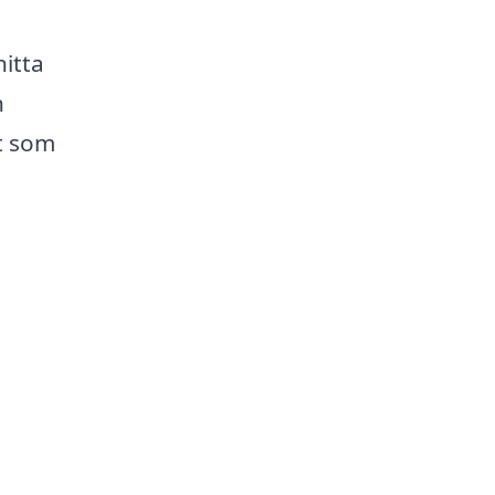
hitta
n
t som