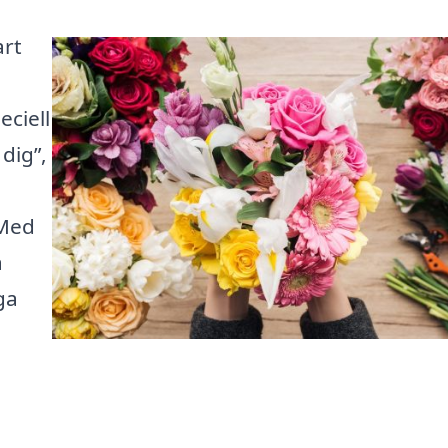
art
eciell
 dig”,
 Med
a
ga