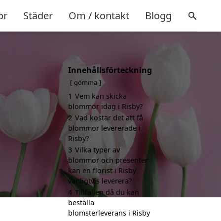
or
Städer
Om / kontakt
Blogg
Innehållsförteckning
gömma
1
Vem kan skicka
blommor idag i Risby?
2
Vad kostar det att få
blommor levererade i
Risby?
3
Vilka typer av
blommor och presenter
kan en florist i Risby
vanligtvis leverera?
4
Tillfällen då du kan
beställa
blomsterleverans i Risby