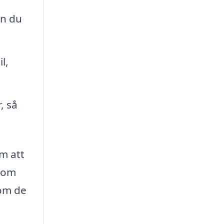
an du
l,
, så
m att
 som
som de