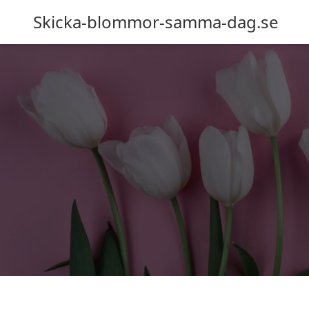
Skicka-blommor-samma-dag.se