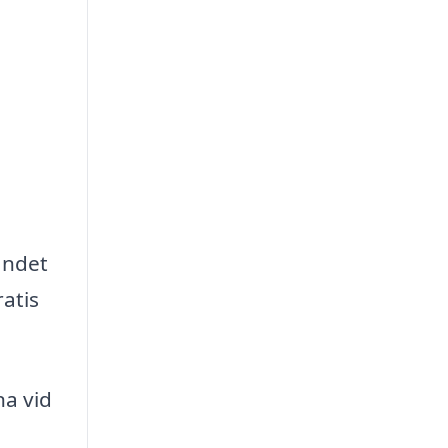
åndet
atis
na vid