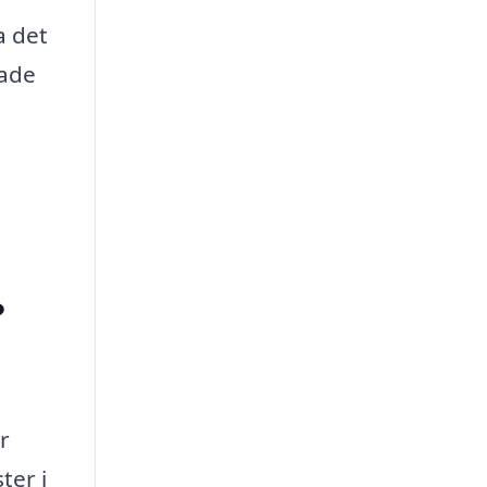
a det
rade
?
r
ter i