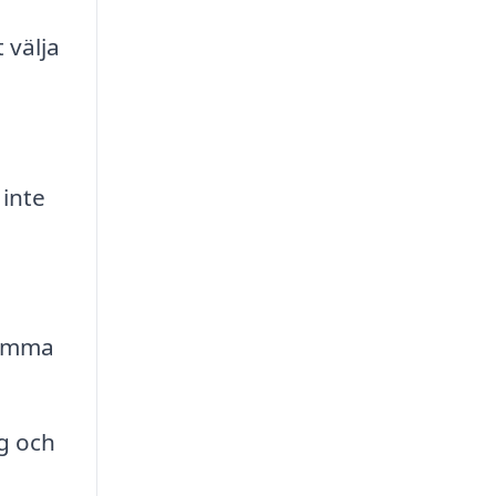
 välja
 inte
samma
g och