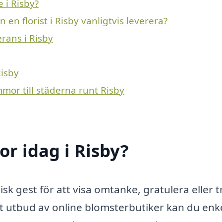
 i Risby?
en florist i Risby vanligtvis leverera?
erans i Risby
Risby
mmor till städerna runt Risby
r idag i Risby?
isk gest för att visa omtanke, gratulera eller t
t utbud av online blomsterbutiker kan du enk