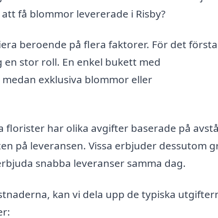
att få blommor levererade i Risby?
ra beroende på flera faktorer. För det första
en stor roll. En enkel bukett med
 medan exklusiva blommor eller
lorister har olika avgifter baserade på avst
ten på leveransen. Vissa erbjuder dessutom gr
 erbjuda snabba leveranser samma dag.
ostnaderna, kan vi dela upp de typiska utgifter
er: